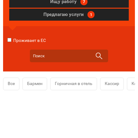
Ищу работу
7
Предлагаю услуги
1
Проживает в ЕС
Все
Бармен
Горничная в отель
Кассир
Ко