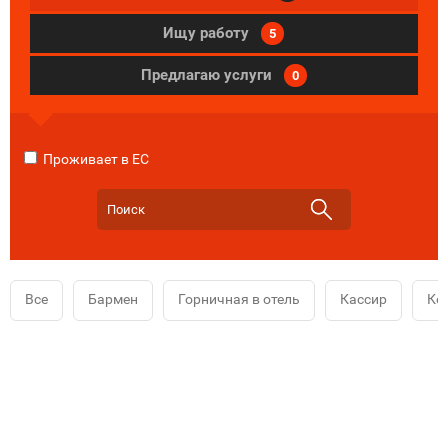
Ищу работу
5
Предлагаю услуги
0
Проживает в ЕС
Все
Бармен
Горничная в отель
Кассир
Ко