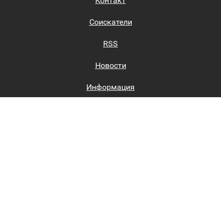
Контакт
Соискатели
RSS
Новости
Информация
Биржи труда
Вход на сайт
Регистрация на сайте
Каталог
Пользовательское соглашение
Восстановление пароля