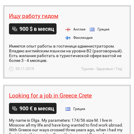
Ищу работу гидом
900 $ в месяц
Англия
Греция
Финляндия
Имеется опыт работы в гостинице администратором.
Владею английским языком на уровне В2 (разговорный).
Есть желание работать в туристической сфере вахтой не
более 3 - 4 месяцев.
05.11.2019
Туризм - Здоровье / Гид
Looking for a job in Greece Crete
900 € в месяц
Греция
My name is Olga. My parameters: 174/56 size M. I live in
Moscow all my life and have long wanted to find work abroad.
With Greece our ways crossed three years ago, when i had my