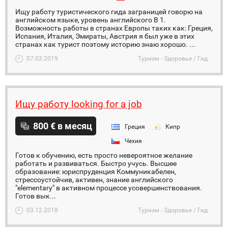
Ищу работу туристического гида заграницей говорю на
английском языке, уровень английского B 1.
Возможность работы в странах Европы таких как: Греция,
Испания, Италия, Эмираты, Австрия я был уже в этих
странах как турист поэтому историю знаю хорошо. ...
07.03.2019
Туризм - Здоровье / Гид
Ищу работу looking for a job
800 € в месяц
Греция
Кипр
Чехия
Готов к обучению, есть просто невероятное желание
работать и развиваться. Быстро учусь. Высшее
образование: юриспруденция Коммуникабелен,
стрессоустойчив, активен, знание английского
"elementary" в активном процессе усовершенствования.
Готов вык...
03.12.2018
Туризм - Здоровье / Гид