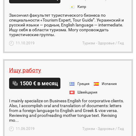
Кипр
Закончил факультет туристического бизнеса по
специальности «Tourism Expert, Tour Guide”. Украинский и
русский языки — родные, English language — intermediate.
Ищу себя в области туризма. Могу сопровождать
туристические группы.
11.10.2019
Туризм - Здоровье / Гид
Ищу работу
1500 € в месяц
Греция
Испания
Швейцария
I mainly specialize on Business English for corporative clients.
Also, I accomplish oral and translation of documents: letters
from a foreign language to English and Greek & vice versa.
Reviewing and proofreading mother tongue text. Revising
mo...
11.06.2019
Туризм - Здоровье / Гид