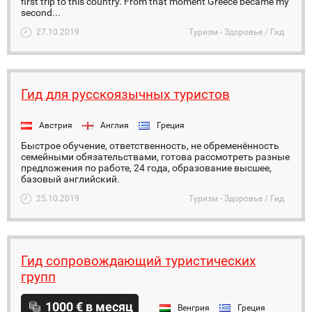
first trip to this country. From that moment Greece became my
second...
27.10.2019
Туризм - Здоровье / Гид
Гид для русскоязычных туристов
Австрия
Англия
Греция
Быстрое обучение, ответственность, не обременённость
семейными обязательствами, готова рассмотреть разные
предложения по работе, 24 года, образование высшее,
базовый английский.
25.10.2019
Туризм - Здоровье / Гид
Гид сопровождающий туристических
групп
1000 € в месяц
Венгрия
Греция