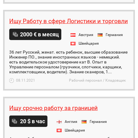
Ищу Работу в сфере Логистики и торговли
2000 € в месяц
Австрия
Германия
Швейцария
36 лет Русский, женат. есть ребенок, высшее образование
Инженер ПО., знание иностранных языков - немецкий.
есть водительское удостоверение кат В. Опыт в
Управление персоналом (грузчики, слотчики, карщики,
комплектовщики, водители). Знание сканеров, 1...
08.11.2021
Рабочий персонал / Кладовщик
Ищу срочно работу за границей
20 $ в час
Англия
Германия
Швейцария