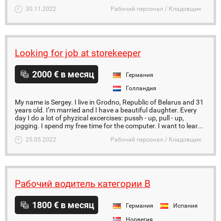
30.11.2022
Рабочий персонал / Кладовщик
Looking for job at storekeeper
2000 € в месяц
Германия
Голландия
My name is Sergey. I live in Grodno, Republic of Belarus and 31
years old. I’m married and I have a beautiful daughter. Every
day I do a lot of phyzical excercises: pussh - up, pull - up,
jogging. I spend my free time for the computer. I want to lear...
25.05.2022
Рабочий персонал / Кладовщик
Рабочий водитель категории B
1800 € в месяц
Германия
Испания
Норвегия