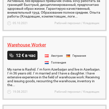
Активный, без вредных привычек очень хочу работать за
границей! Быстрый, дисциплинированный, предпочитаю
здоровый образ жизни. Гарантирую качественный,
внимательный труд. Образование полное среднее. Опыта
работы (Кладовщик, комлектовщик, логи...
05.10.2021
Рабочий персонал / Кладовщик
Warehouse Worker
12 € в час
Австрия
Германия
Голландия
My name is Rashid. I' m form Azerbaijan and live in Azerbaijan.
I' m 36 years old. I' m married and I have a daughter. I have
extensive experience in the field of warehouse work: Receiving
and issuing goods, recounting the warehouse, inventory in
the...
19.08.2021
Рабочий персонал / Кладовщик