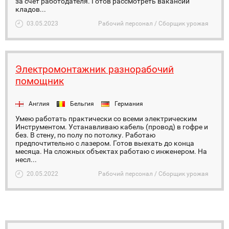
за счет работодателя. Готов рассмотреть вакансии
кладов...
03.05.2023
Рабочий персонал / Сборщик урожая
Электромонтажник разнорабочий
помощник
Англия
Бельгия
Германия
Умею работать практически со всеми электрическим
Инструментом. Устанавливаю кабель (провод) в гофре и
без. В стену, по полу по потолку. Работаю
предпочтительно с лазером. Готов выехать до конца
месяца. На сложных объектах работаю с инженером. На
несл...
20.05.2022
Рабочий персонал / Сборщик урожая