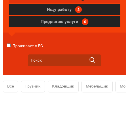
Ищу работу
3
Предлагаю услуги
0
Проживает в ЕС
Все
Грузчик
Кладовщик
Мебельщик
Мой