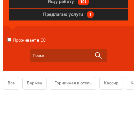
Ищу работу
101
Предлагаю услуги
1
Проживает в ЕС
Все
Бармен
Горничная в отель
Кассир
Ко