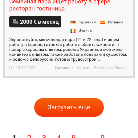
Семейная пара ищет работу в сфере
ресторан-гостиница
2000 € в месяц
Германия
Испания
Италия
Здравствуйте, мы молодая пара (21 и 22 года) и ищем
работу в Европе, готовы к работе любой сложности. я
повар с хорошим опытом, родом с Украины, а моя жена
кондитер с опытом, также работала поварам и сушистом,
и родом с Белоруссии, готовы трудоустрои...
13.09.2022
Гостиница - Магазин - Ресторан / Повар
Загрузить еще
1
2
3
4
5
9
→