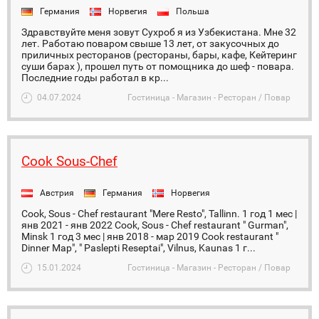
Германия
Норвегия
Польша
Здравствуйте меня зовут Сухроб я из Узбекистана. Мне 32
лет. Работаю поваром свыше 13 лет, от закусочных до
приличных ресторанов (рестораны, бары, кафе, Кейтеринг
суши барах ), прошел путь от помощника до шеф - повара.
Последние годы работал в кр...
04.07.2024
Гостиница - Магазин - Ресторан / Повар
Cook Sous-Chef
Австрия
Германия
Норвегия
Cook, Sous - Chef restaurant "Mere Resto", Tallinn. 1 год 1 мес |
янв 2021 - янв 2022 Cook, Sous - Chef restaurant " Gurman",
Minsk 1 год 3 мес | янв 2018 - мар 2019 Cook restaurant "
Dinner Map", " Paslepti Reseptai", Vilnus, Kaunas 1 г...
15.01.2024
Гостиница - Магазин - Ресторан / Повар