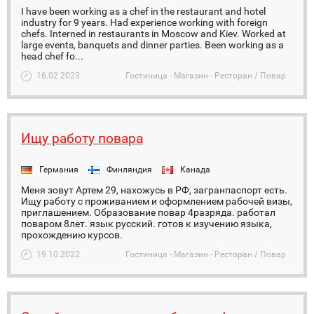
I have been working as a chef in the restaurant and hotel
industry for 9 years. Had experience working with foreign
chefs. Interned in restaurants in Moscow and Kiev. Worked at
large events, banquets and dinner parties. Been working as a
head chef fo...
16.02.2023
Гостиница - Магазин - Ресторан / Повар
Ищу работу повара
Германия
Финляндия
Канада
Меня зовут Артем 29, нахожусь в РФ, загранпаспорт есть.
Ищу работу с проживанием и оформлением рабочей визы,
приглашением. Образование повар 4разряда. работал
поваром 8лет. язык русский. готов к изучению языка,
прохождению курсов.
19.10.2022
Гостиница - Магазин - Ресторан / Повар