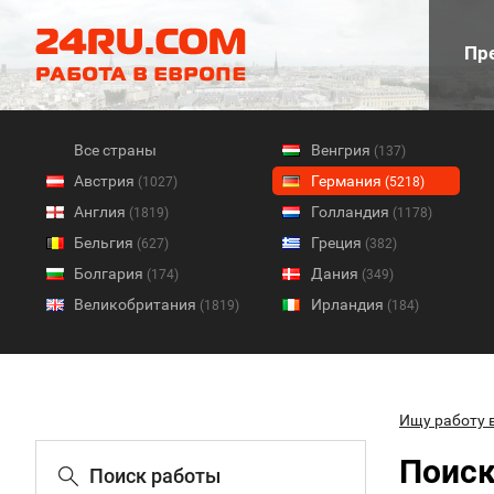
Пре
Все страны
Венгрия
(137)
Австрия
Германия
(1027)
(5218)
Англия
Голландия
(1819)
(1178)
Бельгия
Греция
(627)
(382)
Болгария
Дания
(174)
(349)
Великобритания
Ирландия
(1819)
(184)
Ищу работу 
Поиск
Поиск работы