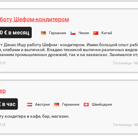
боту Шефом-кондитером
0 € в месяц
Германия
Чехия
Китай
ут Денис Ищу работу Шефом - кондитером. Имею большой опыт ра
, хлебами и выпечкой. Владею техникой выпечки различных видов 
анием промышленных дрожжей, так и на заквасках. Занимался отр
019
Гостиница - М
ер
€ в час
Австрия
Германия
Швейцария
у кондитера в кафе, бар, магазин.
018
Гостиница - М