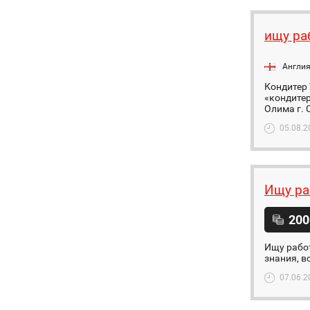
ищу ра
Англи
Кондитер 
«кондитер
Олима г. 
05.08.2
Ищу ра
200
Ищу работ
знания, в
07.06.2