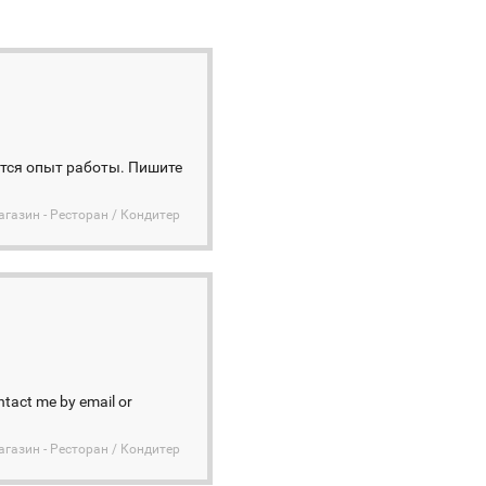
тся опыт работы. Пишите
агазин - Ресторан / Кондитер
ntact me by email or
агазин - Ресторан / Кондитер