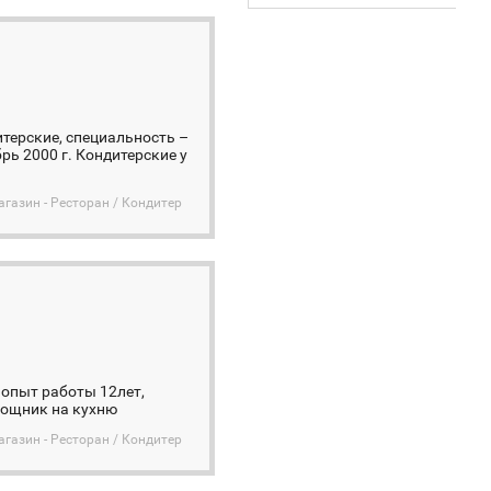
терские, специальность –
рь 2000 г. Кондитерские у
агазин - Ресторан / Кондитер
 опыт работы 12лет,
мощник на кухню
агазин - Ресторан / Кондитер