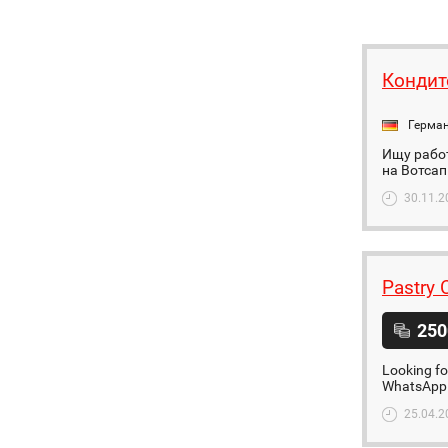
Кондит
Герма
Ищу рабо
на Вотсап
30.11.2
Pastry 
250
Looking fo
WhatsApp
25.04.2