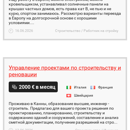
кровельщиком, устанавливал солнечные панели на
крышах частных домов, есть права кат B, не пью и не
курю, спортом занимаюсь. Рассмотрю варианты переезда
в Европу на долгосрочной основе с хорошими
условиями....
16.06.2026
Строительство / Работник на стройку
Управление проектами по строительству и
реновации
2000 € в месяц
Италия
Франция
Швейцария
Проживаю в Канны, образование высшее, инженер -
строитель. Предлагаю для вашего проекта решения по
проектированию, планированию, строительству и
содержанию зданий и сооружений, составление и анализ
сметной документации, получение разрешений на стро...