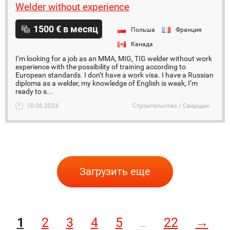
Welder without experience
1500 € в месяц
Польша
Франция
Канада
I’m looking for a job as an MMA, MIG, TIG welder without work
experience with the possibility of training according to
European standards. I don’t have a work visa. I have a Russian
diploma as a welder, my knowledge of English is weak, I’m
ready to s...
10.06.2024
Строительство / Сварщик
Загрузить еще
1
2
3
4
5
22
→
...