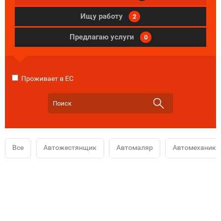
Ищу работу
2
Предлагаю услуги
0
Проживает в ЕС
Все
Автожестянщик
Автомаляр
Автомеханик