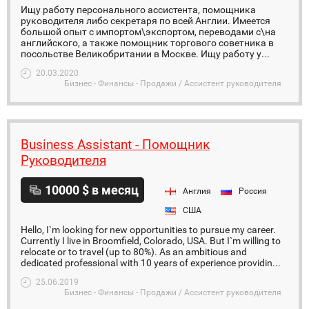
Ищу работу персонального ассистента, помощника
руководителя либо секретаря по всей Англии. Имеется
большой опыт с импортом\экспортом, переводами с\на
английского, а также помощник торгового советника в
посольстве Великобритании в Москве. Ищу работу у...
20.03.2020
Бизнес - Финансы - Продажи / Ассистент руководителя
Business Assistant - Помощник
Руководителя
10000 $ в месяц
Англия
Россия
США
Hello, I`m looking for new opportunities to pursue my career.
Currently I live in Broomfield, Colorado, USA. But I`m willing to
relocate or to travel (up to 80%). As an ambitious and
dedicated professional with 10 years of experience providin...
25.06.2019
Бизнес - Финансы - Продажи / Ассистент руководителя