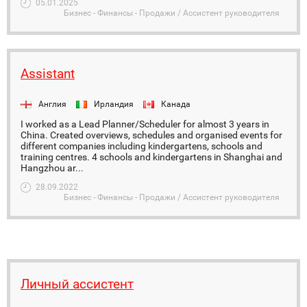
05.01.2025
Бизнес - Финансы - Продажи / Ассистент руководителя
Assistant
Англия
Ирландия
Канада
I worked as a Lead Planner/Scheduler for almost 3 years in
China. Created overviews, schedules and organised events for
different companies including kindergartens, schools and
training centres. 4 schools and kindergartens in Shanghai and
Hangzhou ar...
28.09.2022
Бизнес - Финансы - Продажи / Ассистент руководителя
Личный ассистент