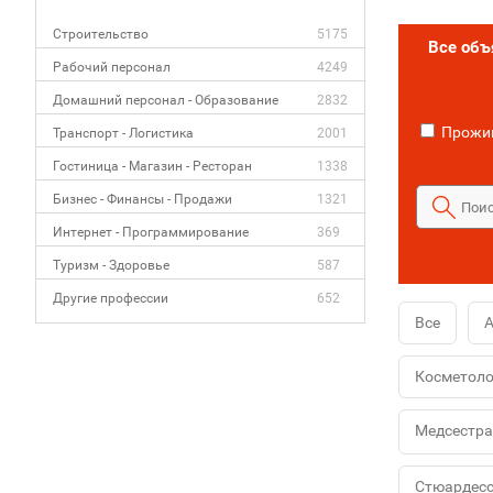
Строительство
5175
Все об
Рабочий персонал
4249
Домашний персонал - Образование
2832
Прожив
Транспорт - Логистика
2001
Гостиница - Магазин - Ресторан
1338
Бизнес - Финансы - Продажи
1321
Интернет - Программирование
369
Туризм - Здоровье
587
Другие профессии
652
Все
Косметоло
Медсестра
Стюардес