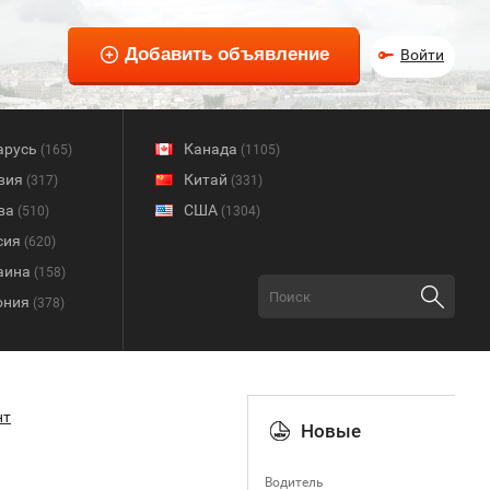
Войти
арусь
Канада
(165)
(1105)
вия
Китай
(317)
(331)
ва
США
(510)
(1304)
сия
(620)
аина
(158)
ония
(378)
нт
Новые
Водитель