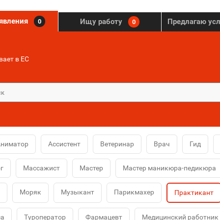
ъявления
Ищу работу
Предлагаю ус
0
0
ает в ЕС
Аниматор
Ассистент
Ветеринар
Врач
Гид
г
Массажист
Мастер
Мастер маникюра-педикюра
Моряк
Музыкант
Парикмахер
Практикант
са
Туроператор
Фармацевт
Медицинский работник