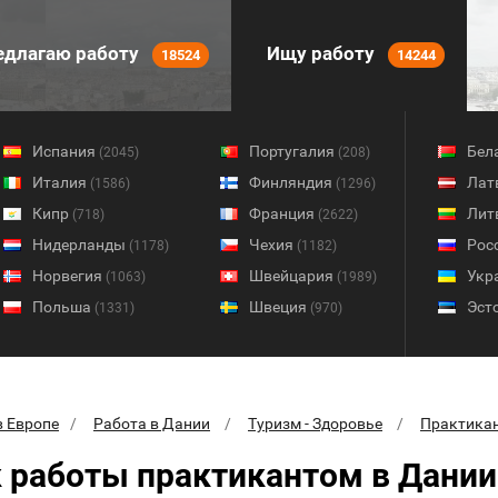
длагаю работу
Ищу работу
18524
14244
Испания
Португалия
Бел
(2045)
(208)
Италия
Финляндия
Лат
(1586)
(1296)
Кипр
Франция
Лит
(718)
(2622)
Нидерланды
Чехия
Рос
(1178)
(1182)
Норвегия
Швейцария
Укр
(1063)
(1989)
Польша
Швеция
Эст
(1331)
(970)
в Европе
Работа в Дании
Туризм - Здоровье
Практика
 работы практикантом в Дании