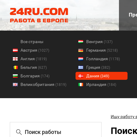
Пре
Все страны
Венгрия
(137)
Австрия
Германия
(1027)
(5218)
Англия
Голландия
(1819)
(1178)
Бельгия
Греция
(627)
(382)
Болгария
Дания
(174)
(349)
Великобритания
Ирландия
(1819)
(184)
Ищу работу 
Поиск
Поиск работы