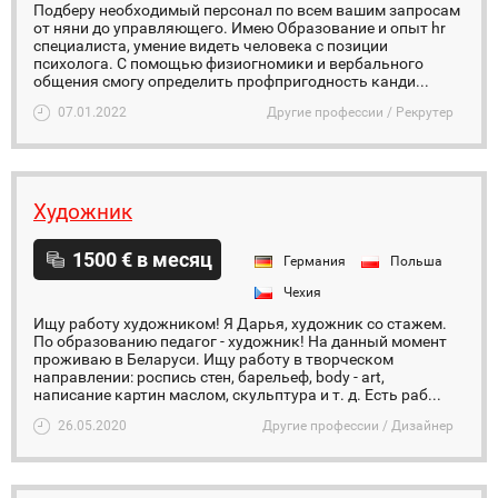
Подберу необходимый персонал по всем вашим запросам
от няни до управляющего. Имею Образование и опыт hr
специалиста, умение видеть человека с позиции
психолога. С помощью физиогномики и вербального
общения смогу определить профпригодность канди...
07.01.2022
Другие профессии / Рекрутер
Художник
1500 € в месяц
Германия
Польша
Чехия
Ищу работу художником! Я Дарья, художник со стажем.
По образованию педагог - художник! На данный момент
проживаю в Беларуси. Ищу работу в творческом
направлении: роспись стен, барельеф, body - art,
написание картин маслом, скульптура и т. д. Есть раб...
26.05.2020
Другие профессии / Дизайнер