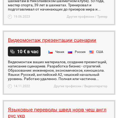
шахматам в Николаевском шахматном клубе). 53 года,
мастер спорта, 39 лет в шахматах. Тренировал и
подготавливал от начинающих до призеров мира и...
19.06.2023
Другие профессии / Тренер
Видеомонтаж презентации сценарии
10 € в час
Чехия
Россия
США
Видеомонтаж ваших материалов, создание презентаций,
написание сценариев. Разработка бизнес - стратегий.
Образование: инженерное, экономическое, киношкола.
Языки: Русский, английский A2, чешский начальный
уровень. Работаю удаленно. Полная или частична...
14.11.2022
Другие профессии / Видеооператор
Языковые переводы швед норв чеш англ
рус укр