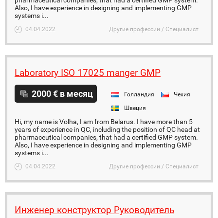
pharmaceutical companies, that had a certified GMP system.
Also, I have experience in designing and implementing GMP
systems i...
04.04.2022
Другие профессии / Специалист
Laboratory ISO 17025 manger GMP
2000 € в месяц
Голландия
Чехия
Швеция
Hi, my name is Volha, I am from Belarus. I have more than 5
years of experience in QC, including the position of QC head at
pharmaceutical companies, that had a certified GMP system.
Also, I have experience in designing and implementing GMP
systems i...
04.04.2022
Другие профессии / Специалист
Инженер конструктор Руководитель