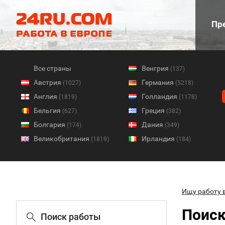
Пре
Все страны
Венгрия
(137)
Австрия
Германия
(1027)
(5218)
Англия
Голландия
(1819)
(1178)
Бельгия
Греция
(627)
(382)
Болгария
Дания
(174)
(349)
Великобритания
Ирландия
(1819)
(184)
Ищу работу 
Поиск
Поиск работы