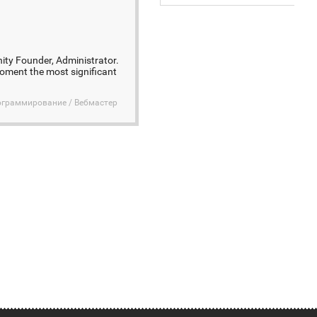
ity Founder, Administrator.
moment the most significant
ограммирование / Вебмастер