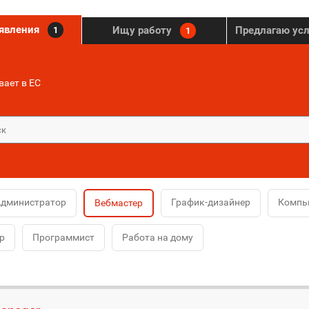
ъявления
Ищу работу
Предлагаю ус
1
1
ает в ЕС
дминистратор
График-дизайнер
Компь
Вебмастер
р
Программист
Работа на дому