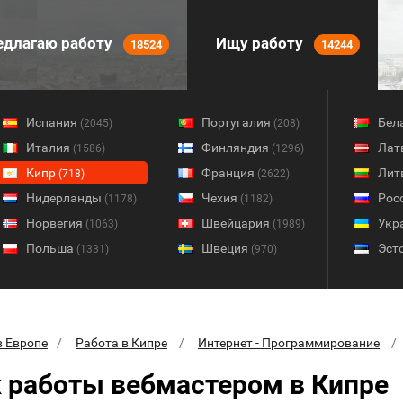
длагаю работу
Ищу работу
18524
14244
Испания
Португалия
Бел
(2045)
(208)
Италия
Финляндия
Лат
(1586)
(1296)
Кипр
Франция
Лит
(718)
(2622)
Нидерланды
Чехия
Рос
(1178)
(1182)
Норвегия
Швейцария
Укр
(1063)
(1989)
Польша
Швеция
Эст
(1331)
(970)
в Европе
Работа в Кипре
Интернет - Программирование
 работы вебмастером в Кипре