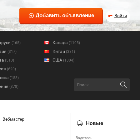
Войти
арусь
Канада
(165)
(1105)
вия
Китай
(317)
(331)
ва
США
(510)
(1304)
сия
(620)
аина
(158)
ония
(378)
Вебмастер
Новые
Водитель