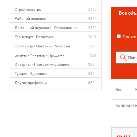
Строительство
5175
Все об
Рабочий персонал
4249
Домашний персонал - Образование
2832
Прожив
Транспорт - Логистика
2001
Гостиница - Магазин - Ресторан
1338
Бизнес - Финансы - Продажи
1321
Интернет - Программирование
369
Туризм - Здоровье
587
Другие профессии
652
Все
А
Копирайте