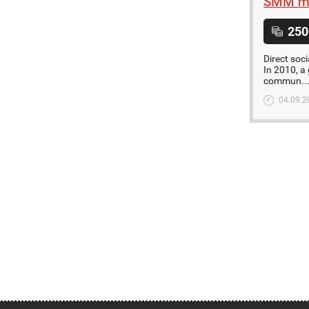
SMM m
250
Direct soc
In 2010, a
commun..
04.09.2