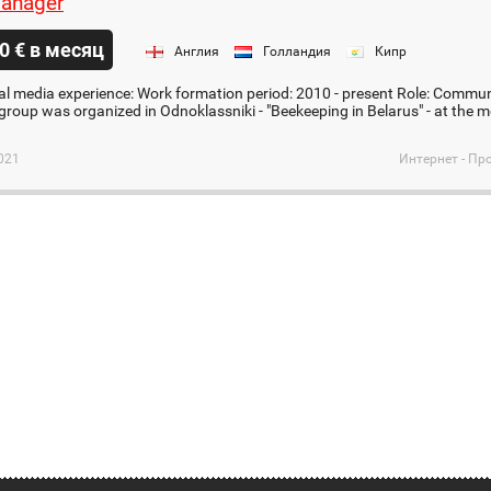
anager
0 € в месяц
Англия
Голландия
Кипр
ial media experience: Work formation period: 2010 - present Role: Commun
 group was organized in Odnoklassniki - "Beekeeping in Belarus" - at the 
.
021
Интернет - Пр