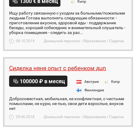
1300 € в месяц
Кипр
Ищу работу связанную с уходом за больными/пожилыми
людьми Готова выполнять следующие обязанности: -
приготовление вкусное, здоровой еды - поддержание
беседы, хороший собеседник и внимательный слушатель -
уборка помещения - следить за рас...
08.10.2019
Домашний персонал - Образование / Сиделка
Сиделка няня опыт с ребенком дцп
100000 ₽ в месяц
Австрия
Кипр
Финляндия
Добросовестная, мобильная, не конфликтная, с чистыми
помыслами, не курю, не пью, свои дети взрослые, внуков
нет
29.06.2018
Домашний персонал - Образование / Сиделка