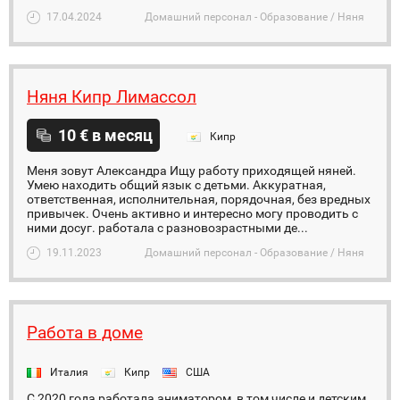
17.04.2024
Домашний персонал - Образование / Няня
Няня Кипр Лимассол
10 € в месяц
Кипр
Меня зовут Александра Ищу работу приходящей няней.
Умею находить общий язык с детьми. Аккуратная,
ответственная, исполнительная, порядочная, без вредных
привычек. Очень активно и интересно могу проводить с
ними досуг. работала с разновозрастными де...
19.11.2023
Домашний персонал - Образование / Няня
Работа в доме
Италия
Кипр
США
С 2020 года работала аниматором, в том числе и детским