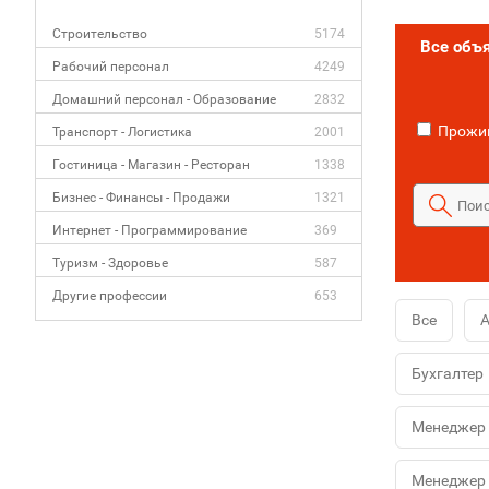
Строительство
5174
Все объ
Рабочий персонал
4249
Домашний персонал - Образование
2832
Прожив
Транспорт - Логистика
2001
Гостиница - Магазин - Ресторан
1338
Бизнес - Финансы - Продажи
1321
Интернет - Программирование
369
Туризм - Здоровье
587
Другие профессии
653
Все
А
Бухгалтер
Менеджер 
Менеджер 