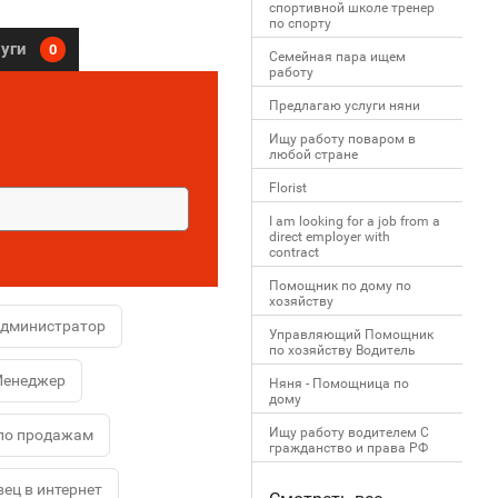
спортивной школе тренер
по спорту
луги
0
Семейная пара ищем
работу
Предлагаю услуги няни
Ищу работу поваром в
любой стране
Florist
I am looking for a job from a
direct employer with
contract
Помощник по дому по
хозяйству
администратор
Управляющий Помощник
по хозяйству Водитель
енеджер
Няня - Помощница по
дому
Ищу работу водителем С
по продажам
гражданство и права РФ
ец в интернет