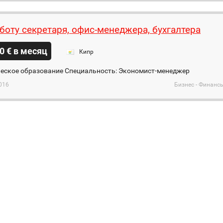
боту секретаря, офис-менеджера, бухгалтера
0 € в месяц
Кипр
еское образование Специальность: Экономист-менеджер
016
Бизнес - Финанс