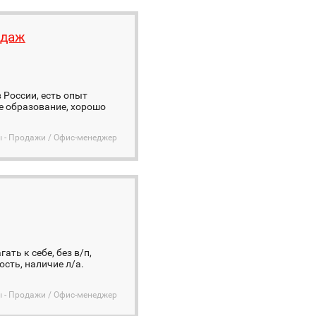
одаж
в России, есть опыт
е образование, хорошо
ы - Продажи / Офис-менеджер
ть к себе, без в/п,
сть, наличие л/а.
ы - Продажи / Офис-менеджер