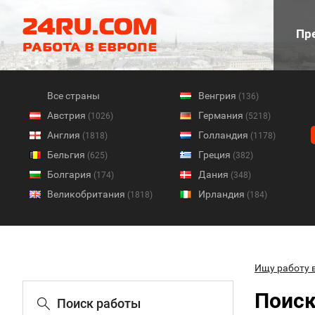
Пре
Все страны
Венгрия
(136)
Австрия
Германия
(1026)
(5218)
Англия
Голландия
(1818)
(1178)
Бельгия
Греция
(625)
(382)
Болгария
Дания
(174)
(348)
Великобритания
Ирландия
(1818)
(184)
Ищу работу 
Поиск
Поиск работы