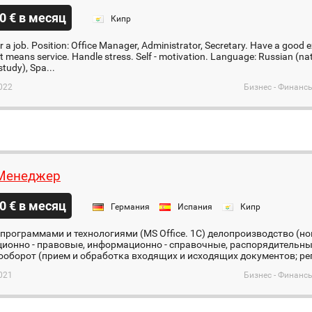
0 € в месяц
Кипр
r a job. Position: Office Manager, Administrator, Secretary. Have a good 
means service. Handle stress. Self - motivation. Language: Russian (nati
study), Spa...
022
Бизнес - Финанс
Менеджер
0 € в месяц
Германия
Испания
Кипр
программами и технологиями (MS Office. 1С) делопроизводство (но
ионно - правовые, информационно - справочные, распорядительны
оборот (прием и обработка входящих и исходящих документов; рег
021
Бизнес - Финанс