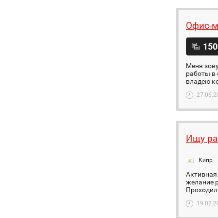
Офис-м
150
Меня зову
работы в 
владею к
27.06.2
Ищу ра
Кипр
Активная 
желание р
Проходил 
19.02.2