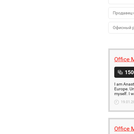
Продавец-
Офисный 
Office 
150
I am Anasta
Europe. Unf
myself. I wi
19.01.2
Office 