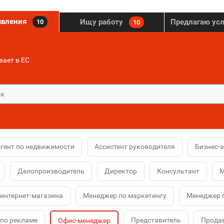
явления
Ищу работу
Предлагаю ус
10
10
ает в ЕС
гент по недвижимости
Ассистент руководителя
Бизнес-
Делопроизводитель
Директор
Консультант
М
интернет-магазина
Менеджер по маркетингу
Менеджер 
по рекламе
Представитель
Продав
Офис-менеджер