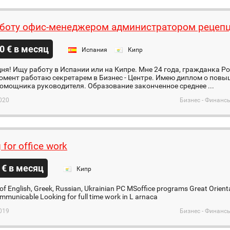
боту офис-менеджером администратором рецеп
0 € в месяц
Испания
Кипр
ня! Ищу работу в Испании или на Кипре. Мне 24 года, гражданка Ро
омент работаю секретарем в Бизнес - Центре. Имею диплом о пов
омощника руководителя. Образование законченное среднее ...
020
Бизнес - Финанс
 for office work
 € в месяц
Кипр
f English, Greek, Russian, Ukrainian PC MSoffice programs Great Orienta
ommunicable Looking for full time work in L arnaca
019
Бизнес - Финанс