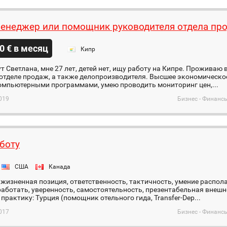
енеджер или помощник руководителя отдела пр
0 € в месяц
Кипр
т Светлана, мне 27 лет, детей нет, ищу работу на Кипре. Проживаю 
отделе продаж, а также делопроизводителя. Высшее экономическо
омпьютерными программами, умею проводить мониторинг цен,...
019
Бизнес - Финанс
боту
США
Канада
жизненная позиция, ответственность, тактичность, умение располага
аботать, уверенность, самостоятельность, презентабельная внешно
практику: Турция (помощник отельного гида, Transfer-Dep...
017
Бизнес - Финанс