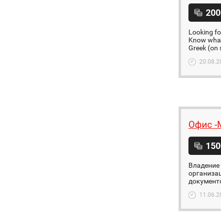
200
Looking fo
Know what 
Greek (on 
20.08.2
Офис -
150
Владение 
организац
документо
11.06.2