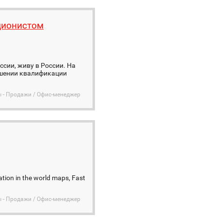
ционистом
ссии, живу в России. На
ышении квалификации
ы - Продажи / Офис-менеджер
tion in the world maps, Fast
ы - Продажи / Офис-менеджер