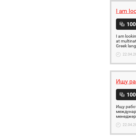
I am lo
100
I am looki
at multina
Greek langu
22.04.2
Ищу ра
100
Ищу работ
междунар
менеджера
22.04.2