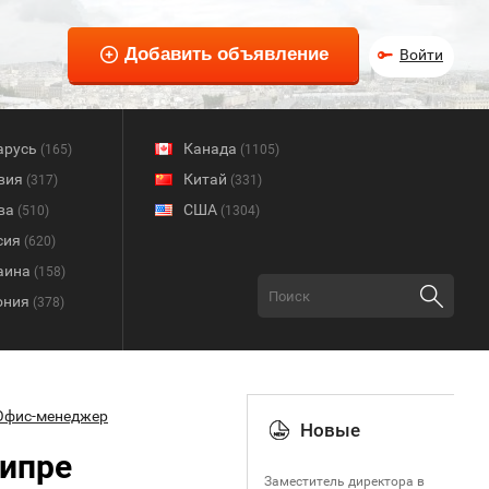
Войти
арусь
Канада
(165)
(1105)
вия
Китай
(317)
(331)
ва
США
(510)
(1304)
сия
(620)
аина
(158)
ония
(378)
Офис-менеджер
Новые
ипре
Заместитель директора в