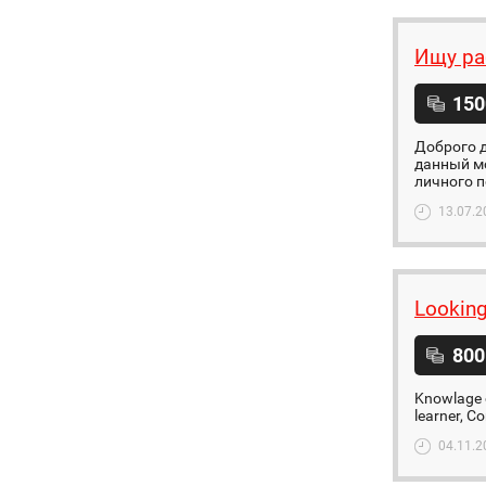
Ищу ра
150
Доброго д
данный м
личного п
13.07.2
Looking
800
Knowlage o
learner, C
04.11.2