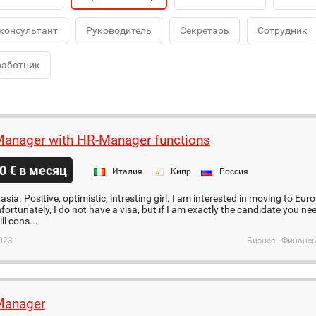
консультант
Руководитель
Секретарь
Сотрудник
работник
Manager with HR-Manager functions
0 € в месяц
Италия
Кипр
Россия
sia. Positive, optimistic, intresting girl. I am interested in moving to Euro
ortunately, I do not have a visa, but if I am exactly the candidate you need
ll cons...
023
Бизнес - Финанс
Manager