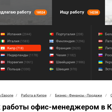
длагаю работу
Ищу работу
18524
14238
Испания
Португалия
Бел
(2044)
(208)
Италия
Финляндия
Лат
(1583)
(1296)
Кипр
Франция
Лит
(718)
(2620)
Нидерланды
Чехия
Рос
(1178)
(1182)
Норвегия
Швейцария
Укр
(1061)
(1986)
Польша
Швеция
Эст
(1330)
(970)
в Европе
Работа в Кипре
Бизнес - Финансы - Продажи
 работы офис-менеджером в К