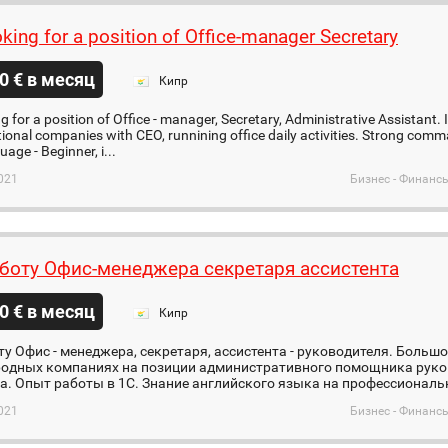
oking for a position of Office-manager Secretary
0 € в месяц
Кипр
ng for a position of Office - manager, Secretary, Administrative Assistant.
tional companies with CEO, runnining office daily activities. Strong com
age - Beginner, i...
021
Бизнес - Финанс
боту Офис-менеджера секретаря ассистента
0 € в месяц
Кипр
у Офис - менеджера, секретаря, ассистента - руководителя. Больш
одных компаниях на позиции административного помощника руков
. Опыт работы в 1С. Знание английского языка на профессиональн
021
Бизнес - Финанс