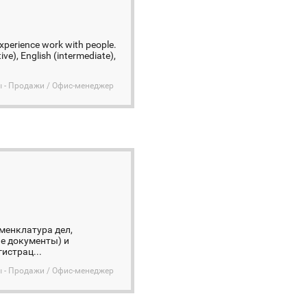
experience work with people.
ve), English (intermediate),
ы - Продажи / Офис-менеджер
менклатура дел,
е документы) и
истрац...
ы - Продажи / Офис-менеджер