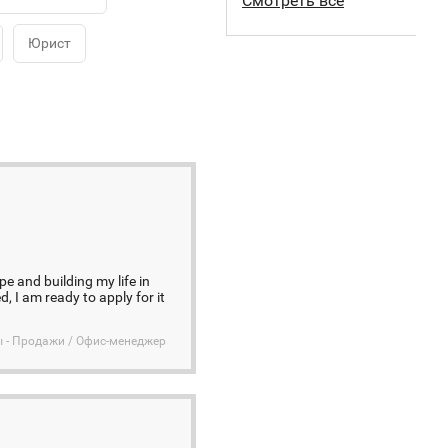
Смотреть все
Юрист
pe and building my life in
, I am ready to apply for it
ы - Продажи / Офис-менеджер