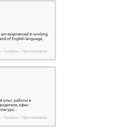
 I am exeprienced in working
mand of English language,
ы - Продажи / Офис-менеджер
ой опыт работы в
одителя, офис -
ом уро...
ы - Продажи / Офис-менеджер