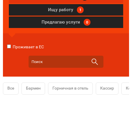
Ищу работу
1
Предлагаю услуги
0
Проживает в ЕС
Все
Бармен
Горничная в отель
Кассир
Ко