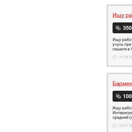
Ищу ра
350
Ищу работ
учусь при
пишите в V
31.03.2
Бармен
100
Ищу работ
Интересуе
средний (
22.07.2