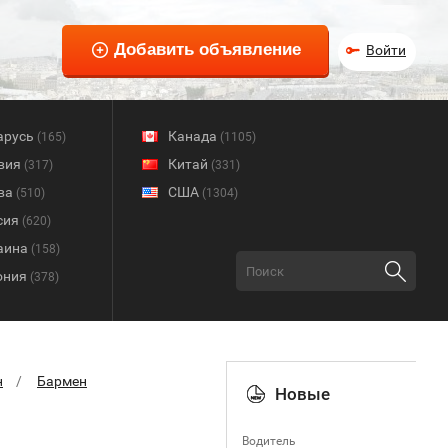
Войти
арусь
Канада
(165)
(1105)
вия
Китай
(317)
(331)
ва
США
(510)
(1304)
сия
(620)
аина
(158)
ония
(378)
н
Бармен
Новые
Водитель