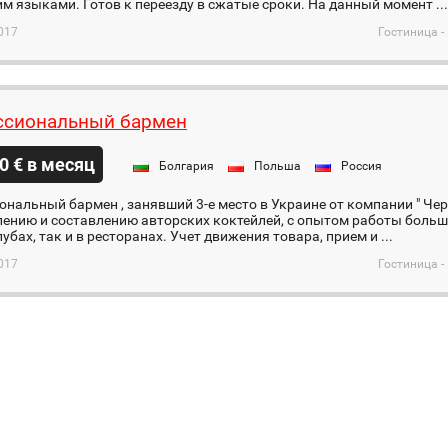
м языками. Готов к переезду в сжатые сроки. На данный момент ...
017
Гостиница -
сиональный бармен
0 € в месяц
Болгария
Польша
Россия
нальный бармен , занявший 3-е место в Украине от компании " Черн
ению и составлению авторских коктейлей, с опытом работы больше 
убах, так и в ресторанах. Учет движения товара, прием и ...
017
Гостиница -