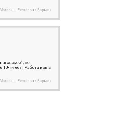
 Магазин - Ресторан / Бармен
иговское" , по
10-ти лет ! Работа как в
 Магазин - Ресторан / Бармен