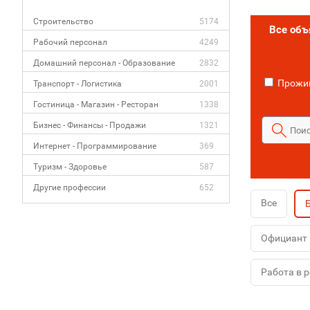
Строительство
5174
Все об
Рабочий персонал
4249
Домашний персонал - Образование
2832
Прожив
Транспорт - Логистика
2001
Гостиница - Магазин - Ресторан
1338
Бизнес - Финансы - Продажи
1321
Интернет - Программирование
369
Туризм - Здоровье
587
Другие профессии
652
Все
Официант
Работа в 