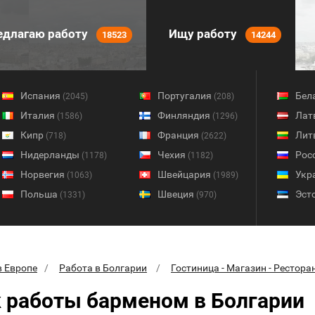
длагаю работу
Ищу работу
18523
14244
Испания
Португалия
Бел
(2045)
(208)
Италия
Финляндия
Лат
(1586)
(1296)
Кипр
Франция
Лит
(718)
(2622)
Нидерланды
Чехия
Рос
(1178)
(1182)
Норвегия
Швейцария
Укр
(1063)
(1989)
Польша
Швеция
Эст
(1331)
(970)
в Европе
Работа в Болгарии
Гостиница - Магазин - Рестора
 работы барменом в Болгарии