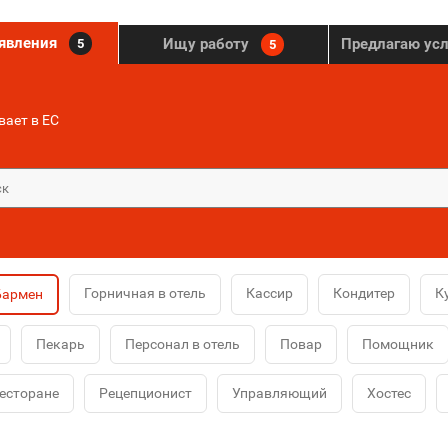
ъявления
Ищу работу
Предлагаю ус
5
5
ает в ЕС
Горничная в отель
Кассир
Кондитер
К
Бармен
Пекарь
Персонал в отель
Повар
Помощник
ресторане
Рецепционист
Управляющий
Хостес