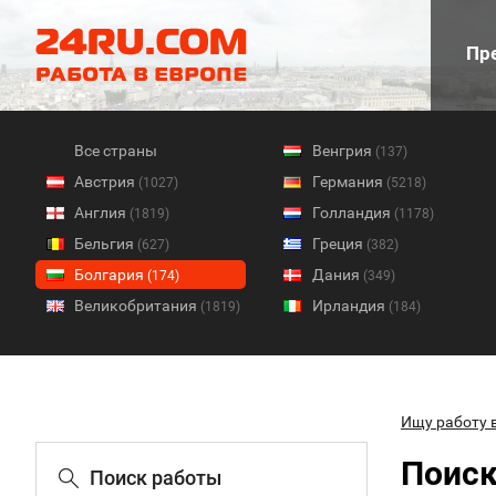
Пре
Все страны
Венгрия
(137)
Австрия
Германия
(1027)
(5218)
Англия
Голландия
(1819)
(1178)
Бельгия
Греция
(627)
(382)
Болгария
Дания
(174)
(349)
Великобритания
Ирландия
(1819)
(184)
Ищу работу 
Поиск
Поиск работы