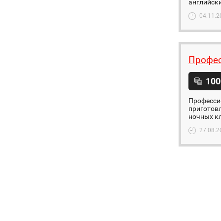
английски
04.11.2
Профес
100
Профессио
приготовл
ночных кл
27.08.2