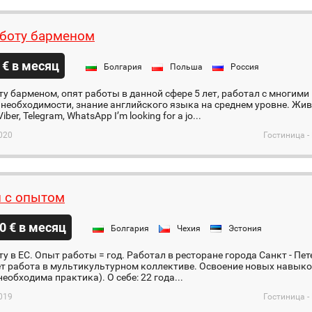
боту барменом
 € в месяц
Болгария
Польша
Россия
у барменом, опят работы в данной сфере 5 лет, работал с многими
 необходимости, знание английского языка на среднем уровне. Живу
iber, Telegram, WhatsApp I’m looking for a jo...
020
Гостиница -
 с опытом
0 € в месяц
Болгария
Чехия
Эстония
у в ЕС. Опыт работы = год. Работал в ресторане города Санкт - Петер
т работа в мультикультурном коллективе. Освоение новых навыко
необходима практика). О себе: 22 года...
019
Гостиница -