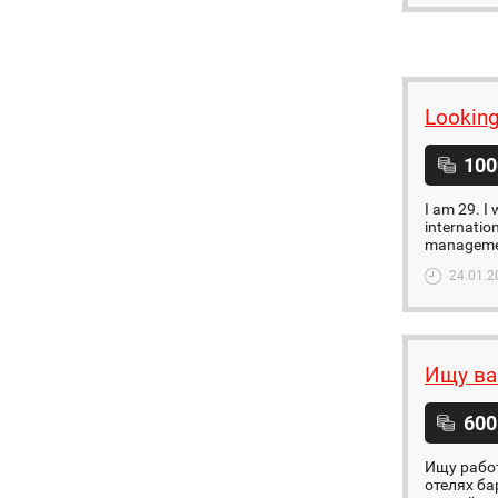
Looking
100
I am 29. I 
internatio
managemen
24.01.2
Ищу ва
600
Ищу рабо
отелях ба