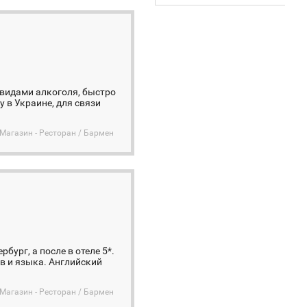
 видами алкоголя, быстро
 в Украине, для связи
 Магазин - Ресторан / Бармен
бург, а после в отеле 5*.
в и языка. Английский
 Магазин - Ресторан / Бармен