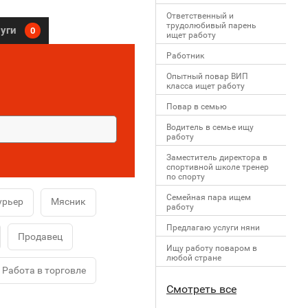
Ответственный и
трудолюбивый парень
луги
0
ищет работу
Работник
Опытный повар ВИП
класса ищет работу
Повар в семью
Водитель в семье ищу
работу
Заместитель директора в
спортивной школе тренер
по спорту
Семейная пара ищем
урьер
Мясник
работу
Предлагаю услуги няни
Продавец
Ищу работу поваром в
любой стране
Работа в торговле
Смотреть все