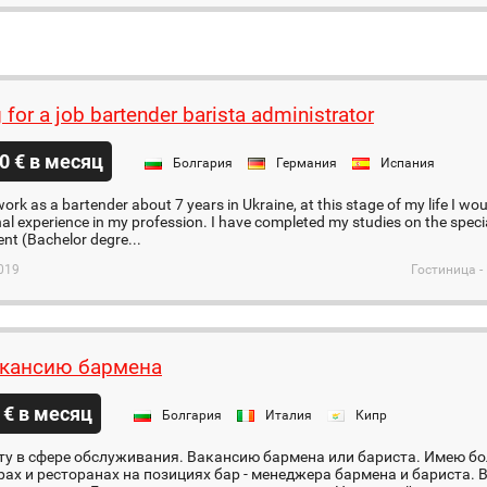
 for a job bartender barista administrator
0 € в месяц
Болгария
Германия
Испания
work as a bartender about 7 years in Ukraine, at this stage of my life I woul
nal experience in my profession. I have completed my studies on the spec
t (Bachelor degre...
019
Гостиница -
кансию бармена
 € в месяц
Болгария
Италия
Кипр
ту в сфере обслуживания. Вакансию бармена или бариста. Имею б
рах и ресторанах на позициях бар - менеджера бармена и бариста. 