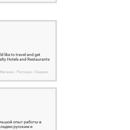
d like to travel and get
ialty Hotels and Restaurants
 Магазин - Ресторан / Бармен
ольшой опыт работы в
Владею русским и