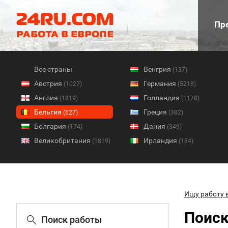
Пре
Все страны
Венгрия
(137)
Австрия
Германия
(1027)
(5218)
Англия
Голландия
(1819)
(1178)
Бельгия
Греция
(627)
(382)
Болгария
Дания
(174)
(349)
Великобритания
Ирландия
(1819)
(184)
Ищу работу 
Поиск
Поиск работы