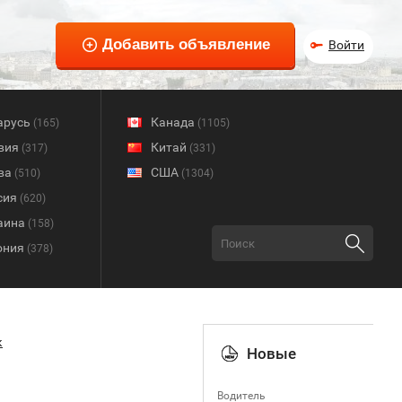
Войти
арусь
Канада
(165)
(1105)
вия
Китай
(317)
(331)
ва
США
(510)
(1304)
сия
(620)
аина
(158)
ония
(378)
к
Новые
Водитель