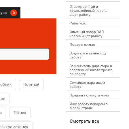
Ответственный и
трудолюбивый парень
луги
0
ищет работу
Работник
Опытный повар ВИП
класса ищет работу
Повар в семью
Водитель в семье ищу
работу
Заместитель директора в
спортивной школе тренер
по спорту
Семейная пара ищем
собник
Портной
работу
Предлагаю услуги няни
вод
Ищу работу поваром в
любой стране
к
Техник
Смотреть все
лектромеханик