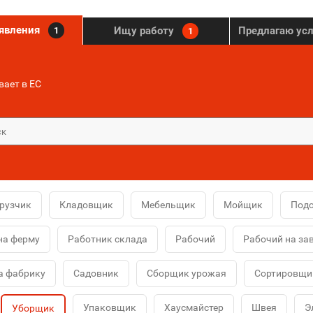
ъявления
Ищу работу
Предлагаю ус
1
1
ает в ЕС
рузчик
Кладовщик
Мебельщик
Мойщик
Под
на ферму
Работник склада
Рабочий
Рабочий на за
а фабрику
Садовник
Сборщик урожая
Сортировщи
Упаковщик
Хаусмайстер
Швея
Э
Уборщик