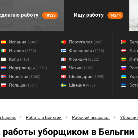
длагаю работу
Ищу работу
18523
14244
Испания
Португалия
Бел
(2045)
(208)
Италия
Финляндия
Лат
(1586)
(1296)
Кипр
Франция
Лит
(718)
(2622)
Нидерланды
Чехия
Рос
(1178)
(1182)
Норвегия
Швейцария
Укр
(1063)
(1989)
Польша
Швеция
Эст
(1331)
(970)
в Европе
Работа в Бельгии
Рабочий персонал
Уборщи
 работы уборщиком в Бельгии