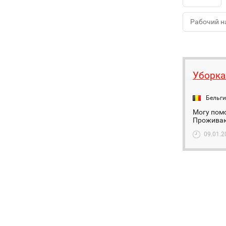
Рабочий н
Уборка
Бельг
Могу помо
Проживаю
09.01.2