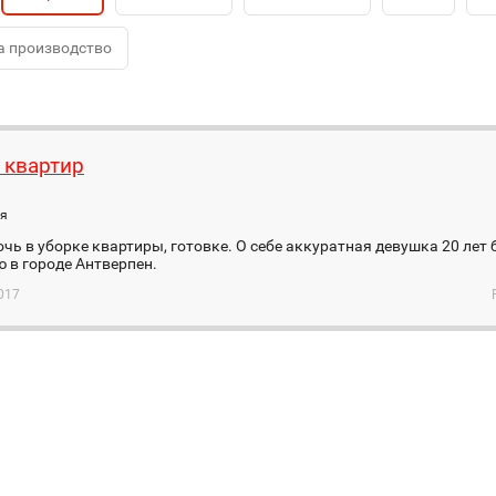
а производство
 квартир
ия
чь в уборке квартиры, готовке. О себе аккуратная девушка 20 лет
 в городе Антверпен.
017