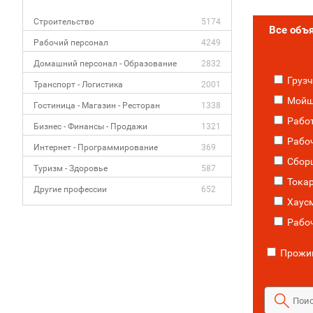
Строительство
5174
Все объ
Рабочий персонал
4249
Домашний персонал - Образование
2832
Грузч
Транспорт - Логистика
2001
Мойщ
Гостиница - Магазин - Ресторан
1338
Работ
Бизнес - Финансы - Продажи
1321
Рабоч
Интернет - Программирование
369
Сбор
Туризм - Здоровье
587
Тока
Другие профессии
652
Хаусм
Рабоч
Прожив