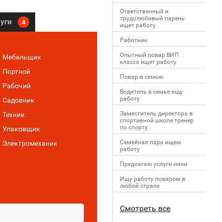
Ответственный и
трудолюбивый парень
луги
4
ищет работу
Работник
Опытный повар ВИП
Мебельщик
класса ищет работу
Портной
Повар в семью
Рабочий
Водитель в семье ищу
работу
Садовник
Заместитель директора в
Техник
спортивной школе тренер
по спорту
Упаковщик
Семейная пара ищем
Электромеханик
работу
Предлагаю услуги няни
Ищу работу поваром в
любой стране
Смотреть все