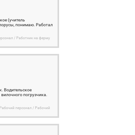
кое (учитель
елорусы, понимаю. Работал
рсонал / Работник на ферму
к. Водительское
 вилочного погрузчика.
Рабочий персонал / Рабочий