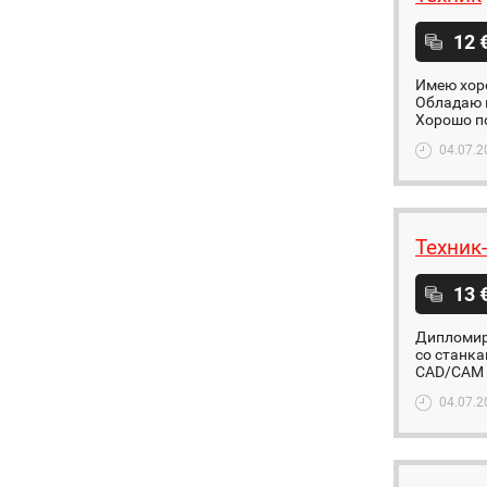
12 
Имею хор
Обладаю 
Хорошо по
04.07.2
Техник
13 
Дипломир
со станка
CAD/CAM -
04.07.2