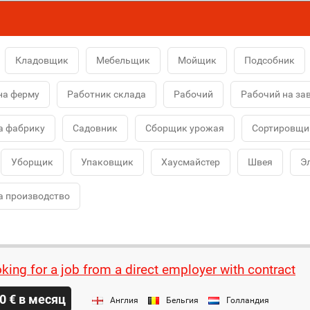
Кладовщик
Мебельщик
Мойщик
Подсобник
на ферму
Работник склада
Рабочий
Рабочий на за
а фабрику
Садовник
Сборщик урожая
Сортировщи
Уборщик
Упаковщик
Хаусмайстер
Швея
Э
а производство
oking for a job from a direct employer with contract
0 € в месяц
Англия
Бельгия
Голландия