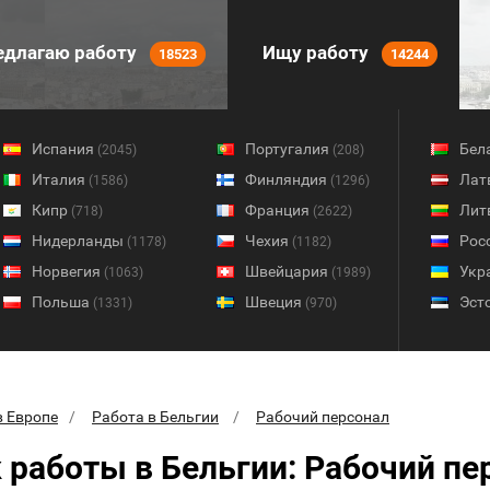
длагаю работу
Ищу работу
18523
14244
Испания
Португалия
Бел
(2045)
(208)
Италия
Финляндия
Лат
(1586)
(1296)
Кипр
Франция
Лит
(718)
(2622)
Нидерланды
Чехия
Рос
(1178)
(1182)
Норвегия
Швейцария
Укр
(1063)
(1989)
Польша
Швеция
Эст
(1331)
(970)
в Европе
Работа в Бельгии
Рабочий персонал
 работы в Бельгии: Рабочий пе