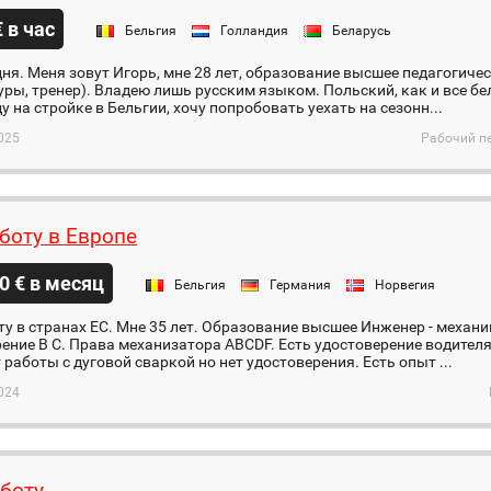
€ в час
Бельгия
Голландия
Беларусь
ня. Меня зовут Игорь, мне 28 лет, образование высшее педагогичес
ры, тренер). Владею лишь русским языком. Польский, как и все б
ду на стройке в Бельгии, хочу попробовать уехать на сезонн...
025
Рабочий пе
боту в Европе
0 € в месяц
Бельгия
Германия
Норвегия
у в странах ЕС. Мне 35 лет. Образование высшее Инженер - механи
ение В С. Права механизатора ABCDF. Есть удостоверение водителя
 работы с дуговой сваркой но нет удостоверения. Есть опыт ...
024
боту