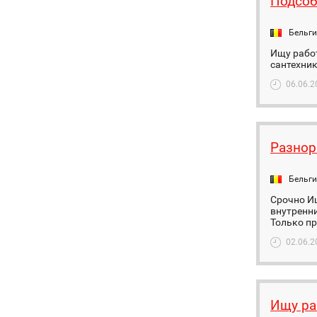
Подсоб
Бельг
Ищу рабо
сантехни
06.06.2
Разнор
Бельг
Срочно И
внутренни
Только пр
02.06.2
Ищу ра