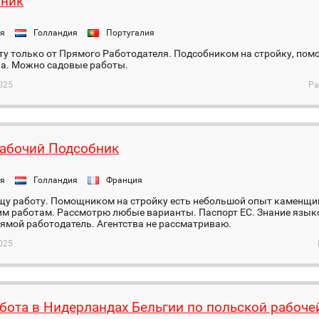
ник
ия
Голландия
Португалия
ту только от Прямого Работодателя. Подсобником на стройку, пом
ка. Можно садовые работы.
025
Ра
абочий Подсобник
ия
Голландия
Франция
щу работу. Помощником на стройку есть небольшой опыт каменщи
м работам. Рассмотрю любые варианты. Паспорт ЕС. Знание языко
ямой работодатель. Агентства не рассматриваю.
025
бота в Нидерландах Бельгии по польской рабоче