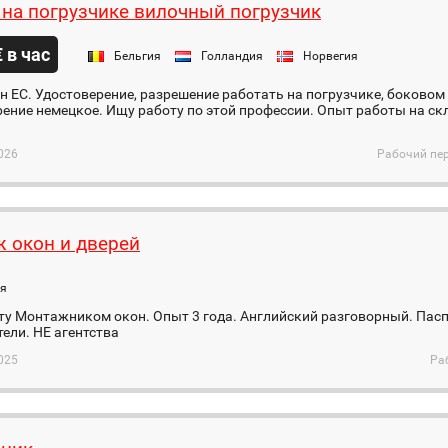
 на погрузчике вилочный погрузчик
€ в час
Бельгия
Голландия
Норвегия
 ЕС. Удостоверение, разрешение работать на погрузчике, боковом
ение немецкое. Ищу работу по этой профессии. Опыт работы на ск
026
Рабочий пер
 окон и дверей
ия
у Монтажником окон. Опыт 3 года. Английский разговорный. Пасп
ели. НЕ агентства
025
Ра