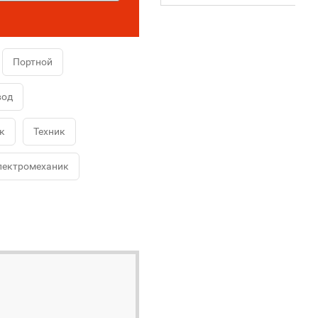
Портной
вод
к
Техник
лектромеханик