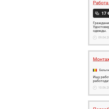
Работа
17 
Гражданин
Удостовер
одежды.
09.04.2
Монтаж
Бельг
Ищу работ
работодат
10.06.2