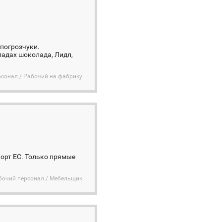
 погрозчуки.
ладах шоколада, Лидл,
сонал / Рабочий на фабрику
орт ЕС. Только прямые
бочий персонал / Мебельщик