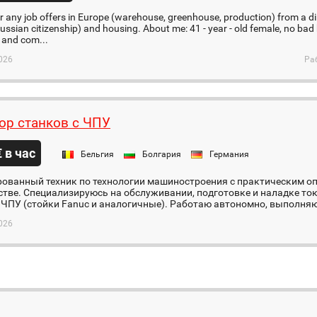
ider any job offers in Europe (warehouse, greenhouse, production) from a di
ussian citizenship) and housing. About me: 41 - year - old female, no bad
, and com...
026
Ра
ор станков с ЧПУ
€ в час
Бельгия
Болгария
Германия
ованный техник по технологии машиностроения с практическим о
тве. Специализируюсь на обслуживании, подготовке и наладке то
 ЧПУ (стойки Fanuc и аналогичные). Работаю автономно, выполняю 
026