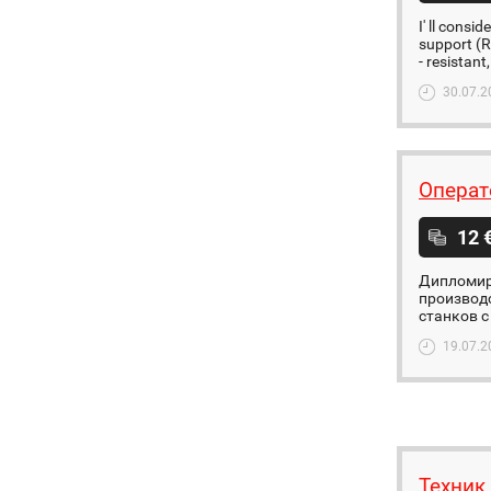
I' ll cons
support (R
- resistant
30.07.2
Операт
12 
Дипломир
производс
станков с
19.07.2
Техник