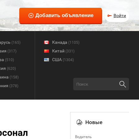
Войти
арусь
Канада
(165)
(1105)
вия
Китай
(317)
(331)
ва
США
(510)
(1304)
сия
(620)
аина
(158)
ония
(378)
Новые
рсонал
Водитель