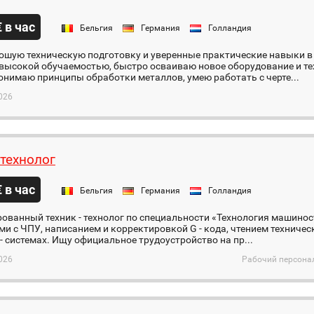
€ в час
Бельгия
Германия
Голландия
ошую техническую подготовку и уверенные практические навыки в
высокой обучаемостью, быстро осваиваю новое оборудование и те
нимаю принципы обработки металлов, умею работать с черте...
026
-технолог
€ в час
Бельгия
Германия
Голландия
ованный техник - технолог по специальности «Технология машинос
ми с ЧПУ, написанием и корректировкой G - кода, чтением техничес
 системах. Ищу официальное трудоустройство на пр...
026
Рабочий персонал