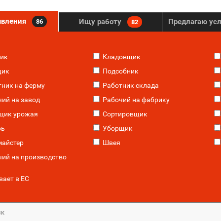
явления
Ищу работу
Предлагаю ус
86
82
ик
Кладовщик
ик
Подсобник
ник на ферму
Работник склада
ий на завод
Рабочий на фабрику
щик урожая
Сортировщик
рь
Уборщик
айстер
Швея
ий на производство
ает в ЕС