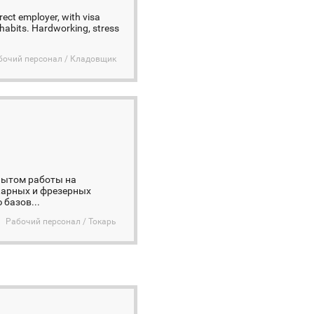
rect employer, with visa
 habits. Hardworking, stress
бочий персонал / Кладовщик
пытом работы на
карных и фрезерных
базов...
Рабочий персонал / Токарь