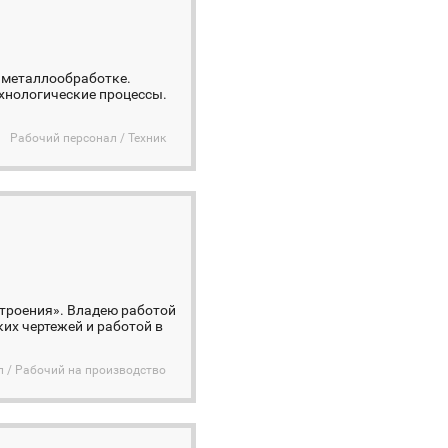
 металлообработке.
хнологические процессы.
Рабочий персонал / Техник
троения». Владею работой
ких чертежей и работой в
 / Рабочий на производство