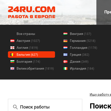
Пре
Все страны
Венгрия
(137)
Австрия
Германия
(1027)
(5218)
Англия
Голландия
(1819)
(1178)
Бельгия
Греция
(627)
(382)
Болгария
Дания
(174)
(349)
Великобритания
Ирландия
(1819)
(184)
Ищу работу 
Поиск
Поиск работы