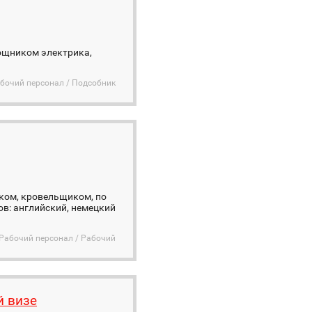
ощником электрика,
бочий персонал / Подсобник
ком, кровельщиком, по
в: английский, немецкий
Рабочий персонал / Рабочий
й визе