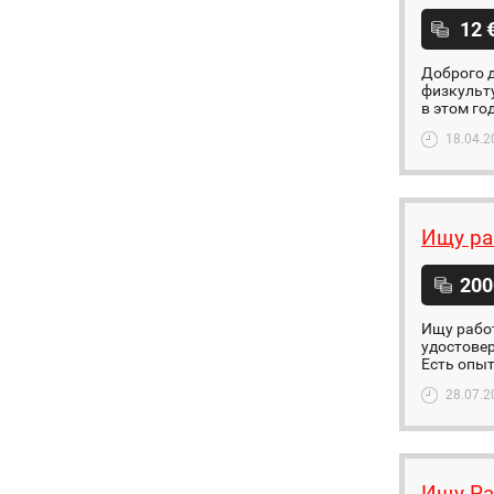
12 
Доброго д
физкульту
в этом го
18.04.2
Ищу ра
200
Ищу работ
удостовер
Есть опыт
28.07.2
Ищу Ра