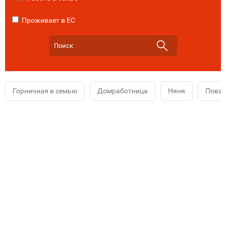
Проживает в ЕС
Горничная в семью
Домработница
Няня
Повар