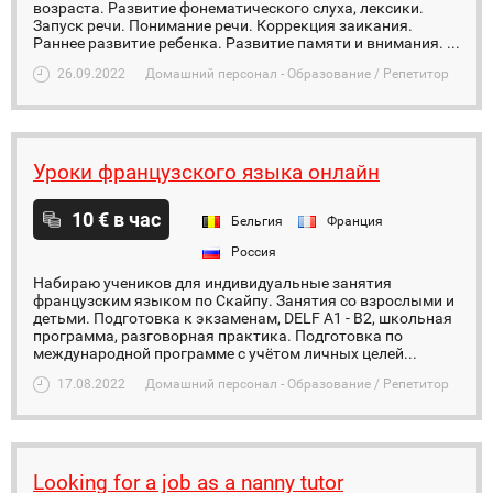
возраста. Развитие фонематического слуха, лексики.
Запуск речи. Понимание речи. Коррекция заикания.
Раннее развитие ребенка. Развитие памяти и внимания. ...
26.09.2022
Домашний персонал - Образование / Репетитор
Уроки французского языка онлайн
10 € в час
Бельгия
Франция
Россия
Набираю учеников для индивидуальные занятия
французским языком по Скайпу. Занятия со взрослыми и
детьми. Подготовка к экзаменам, DELF A1 - B2, школьная
программа, разговорная практика. Подготовка по
международной программе с учётом личных целей...
17.08.2022
Домашний персонал - Образование / Репетитор
Looking for a job as a nanny tutor