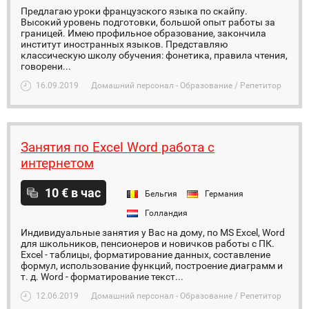
Предлагаю уроки французского языка по скайпу.
Высокий уровень подготовки, большой опыт работы за
границей. Имею профильное образование, закончила
институт иностранных языков. Представляю
классическую школу обучения: фонетика, правила чтения,
говорени...
16.09.2019
Домашний персонал - Образование / Репетитор
Занятия по Excel Word работа с
интернетом
10 € в час
Бельгия
Германия
Голландия
Индивидуальные занятия у Вас на дому, по MS Excel, Word
для школьников, пенсионеров и новичков работы с ПК.
Excel - таблицы, форматирование данных, составление
формул, использование функций, построение диаграмм и
т. д. Word - форматирование текст...
12.06.2019
Домашний персонал - Образование / Репетитор