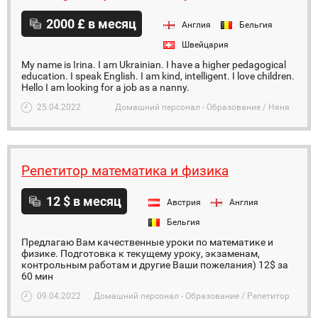
2000 £ в месяц
Англия
Бельгия
Швейцария
My name is Irina. I am Ukrainian. I have a higher pedagogical
education. I speak English. I am kind, intelligent. I love children.
Hello I am looking for a job as a nanny.
25.04.2022
Домашний персонал - Образование / Няня
Репетитор математика и физика
12 $ в месяц
Австрия
Англия
Бельгия
Предлагаю Вам качественные уроки по математике и
физике. Подготовка к текущему уроку, экзаменам,
контрольным работам и другие Ваши пожелания) 12$ за
60 мин
09.04.2022
Домашний персонал - Образование / Репетитор