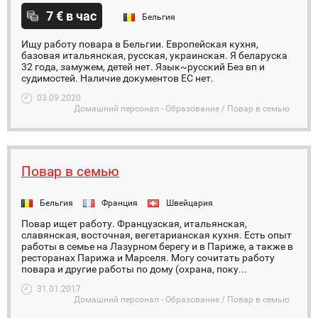
7 € в час
Бельгия
Ищу работу повара в Бельгии. Европейская кухня,
базовая итальянская, русская, украинская. Я беларуска
32 года, замужем, детей нет. Язык~русский Без вп и
судимостей. Наличие документов EC нет.
03.09.2020
Домашний персонал - Образование / Повар в семью
Повар в семью
Бельгия
Франция
Швейцария
Повар ищет работу. Французская, итальянская,
славянская, восточная, вегетарианская кухня. Есть опыт
работы в семье на Лазурном берегу и в Париже, а также в
ресторанах Парижа и Марселя. Могу сочитать работу
повара и другие работы по дому (охрана, поку...
31.01.2017
Домашний персонал - Образование / Повар в семью