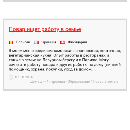
Повар ищет работу в семье
Бельгия
Франция
Швейцария
В моем меню средиземноморская, славянская, восточная,
вегетарианская кухня. Опыт работы в ресторанах, а
также в семье на Лазурном берегу и в Париже. Могу
сочитать работу повара и другие работы по дому (личный
помощник, охрана, покупки, уход за домом,...
07.10.2016
Домашний персонал - Образование / Повар в семью