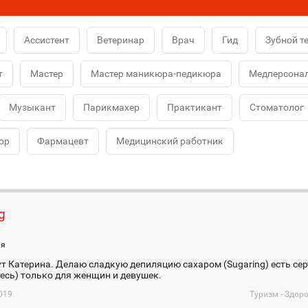
Ассистент
Ветеринар
Врач
Гид
Зубной т
т
Мастер
Мастер маникюра-педикюра
Медперсона
Музыкант
Парикмахер
Практикант
Стоматолог
ор
Фармацевт
Медицинский работник
g
ия
т Катерина. Делаю сладкую депиляцию сахаром (Sugaring) есть се
есь) только для женщин и девушек.
019
Туризм - Здор