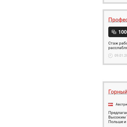
Профес
100
Стаж раб
расслабля
09.01.2
Горный
Австр
Предлагаю
Высоким 
Польше и 