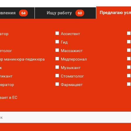
Предлагаю ус
явления
Ищу работу
64
60
атор
Ассистент
Гид
етолог
Массажист
ер маникюра-педикюра
Медперсонал
к
Музыкант
тикант
Стоматолог
ератор
Фармацевт
ает в ЕС