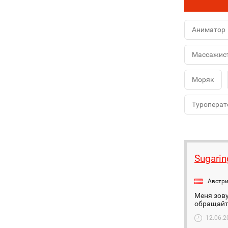
Аниматор
Массажис
Моряк
Туроперат
Sugarin
Австр
Меня зову
обращайт
12.06.2