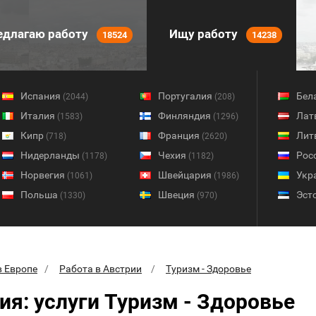
длагаю работу
Ищу работу
18524
14238
Испания
Португалия
Бел
(2044)
(208)
Италия
Финляндия
Лат
(1583)
(1296)
Кипр
Франция
Лит
(718)
(2620)
Нидерланды
Чехия
Рос
(1178)
(1182)
Норвегия
Швейцария
Укр
(1061)
(1986)
Польша
Швеция
Эст
(1330)
(970)
в Европе
Работа в Австрии
Туризм - Здоровье
ия: услуги Туризм - Здоровье