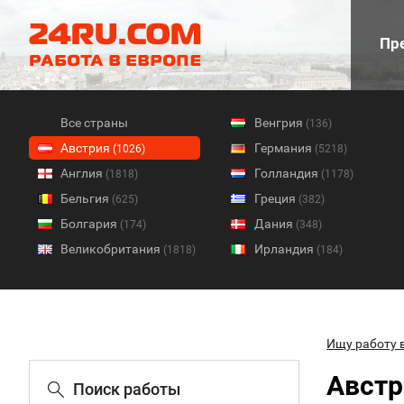
Пре
Все страны
Венгрия
(136)
Австрия
Германия
(1026)
(5218)
Англия
Голландия
(1818)
(1178)
Бельгия
Греция
(625)
(382)
Болгария
Дания
(174)
(348)
Великобритания
Ирландия
(1818)
(184)
Ищу работу 
Австр
Поиск работы