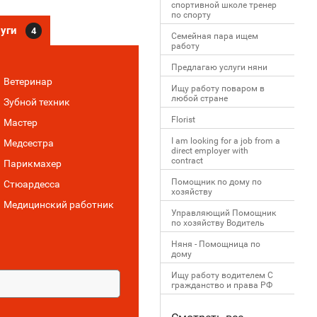
спортивной школе тренер
по спорту
луги
4
Семейная пара ищем
работу
Предлагаю услуги няни
Ветеринар
Ищу работу поваром в
любой стране
Зубной техник
Florist
Мастер
I am looking for a job from a
Медсестра
direct employer with
contract
Парикмахер
Помощник по дому по
Стюардесса
хозяйству
Медицинский работник
Управляющий Помощник
по хозяйству Водитель
Няня - Помощница по
дому
Ищу работу водителем С
гражданство и права РФ