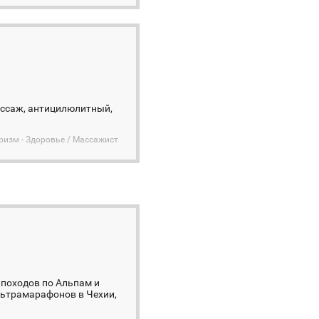
ассаж, антицилюлитный,
ризм - Здоровье / Массажист
 походов по Альпам и
льтрамарафонов в Чехии,