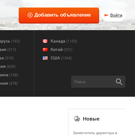
Войти
арусь
Канада
(165)
(1105)
вия
Китай
(317)
(331)
ва
США
(510)
(1304)
сия
(620)
аина
(158)
ония
(378)
Новые
Заместитель директора в