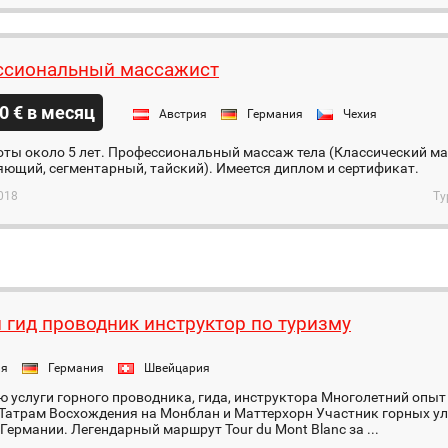
сиональный массажист
0 € в месяц
Австрия
Германия
Чехия
оты около 5 лет. Профессиональный массаж тела (Классический м
ющий, сегментарный, тайский). Имеется диплом и сертификат.
018
Ту
 гид проводник инструктор по туризму
ия
Германия
Швейцария
 услуги горного проводника, гида, инструктора Многолетний опыт
Татрам Восхождения на Монблан и Маттерхорн Участник горных у
Германии. Легендарный маршрут Tour du Mont Blanc за ...