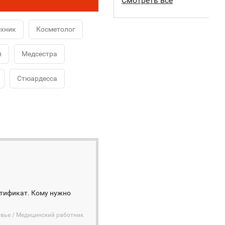
Смотреть все
ехник
Косметолог
л
Медсестра
Стюардесса
ртификат. Кому нужно
овье / Медицинский работник