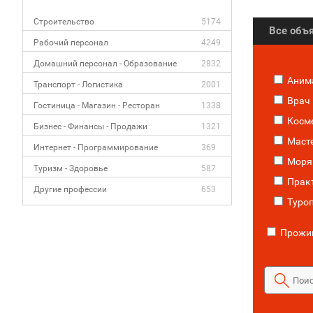
Строительство
5174
Все объ
Рабочий персонал
4249
Домашний персонал - Образование
2832
Аним
Транспорт - Логистика
2001
Врач
Гостиница - Магазин - Ресторан
1338
Косм
Бизнес - Финансы - Продажи
1321
Маст
Интернет - Программирование
369
Моря
Туризм - Здоровье
587
Прак
Другие профессии
653
Туроп
Прожив