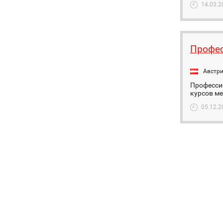
14.03.2
Профе
Австр
Професси
курсов м
05.12.2