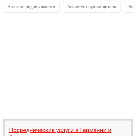
Агент по недвижимости
Ассистент руководителя
Биз
Посреднические услуги в Германии и