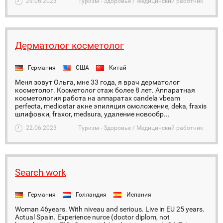
29.06.2023
Туризм - Здоровье / Медицинский работник
Дерматолог косметолог
Германия
США
Китай
Меня зовут Ольга, мне 33 года, я врач дерматолог
косметолог. Косметолог стаж более 8 лет. Аппаратная
косметология работа на аппаратах candela vbeam
perfecta, mediostar акне эпиляция омоложение, deka, fraxis
шлифовки, fraxor, medsura, удаление новообр...
22.06.2023
Туризм - Здоровье / Медицинский работник
Search work
Германия
Голландия
Испания
Woman 46years. With niveau and serious. Live in EU 25 years.
Actual Spain. Experience nurce (doctor diplom, not