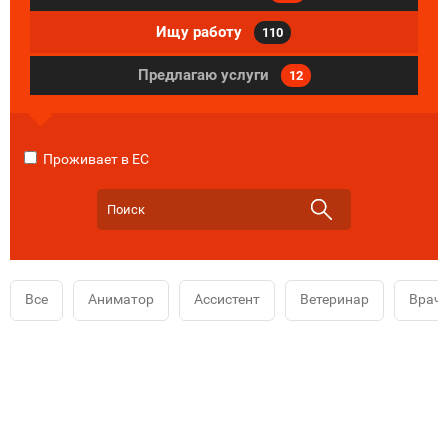
Ищу работу
110
Предлагаю услуги
12
Проживает в ЕС
Все
Аниматор
Ассистент
Ветеринар
Врач