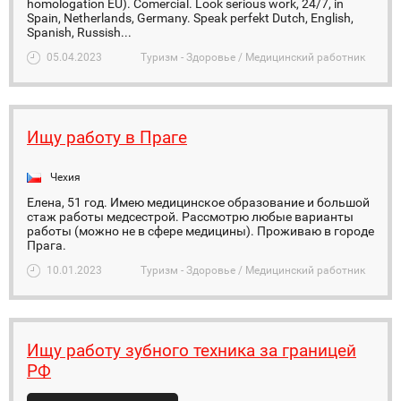
homologation EU). Comercial. Look serious work, 24/7, in
Spain, Netherlands, Germany. Speak perfekt Dutch, English,
Spanish, Russish...
05.04.2023
Туризм - Здоровье / Медицинский работник
Ищу работу в Праге
Чехия
Елена, 51 год. Имею медицинское образование и большой
стаж работы медсестрой. Рассмотрю любые варианты
работы (можно не в сфере медицины). Проживаю в городе
Прага.
10.01.2023
Туризм - Здоровье / Медицинский работник
Ищу работу зубного техника за границей
РФ