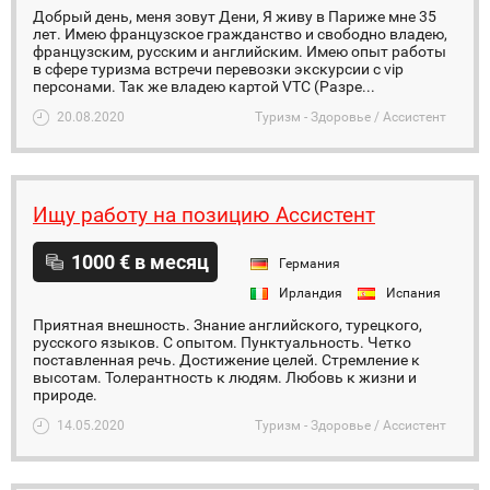
Добрый день, меня зовут Дени, Я живу в Париже мне 35
лет. Имею французское гражданство и свободно владею,
французским, русским и английским. Имею опыт работы
в сфере туризма встречи перевозки экскурсии с vip
персонами. Так же владею картой VTC (Разре...
20.08.2020
Туризм - Здоровье / Ассистент
Ищу работу на позицию Ассистент
1000 € в месяц
Германия
Ирландия
Испания
Приятная внешность. Знание английского, турецкого,
русского языков. С опытом. Пунктуальность. Четко
поставленная речь. Достижение целей. Стремление к
высотам. Толерантность к людям. Любовь к жизни и
природе.
14.05.2020
Туризм - Здоровье / Ассистент