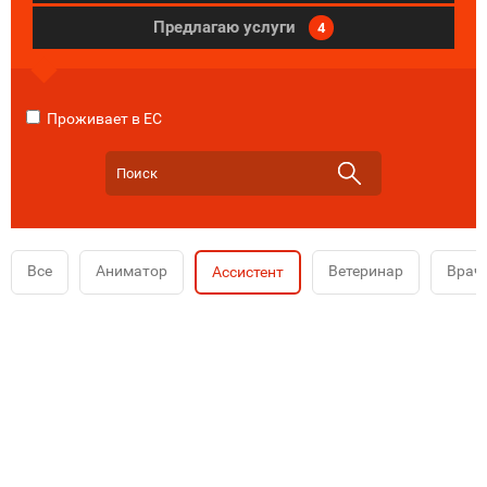
Предлагаю услуги
4
Проживает в ЕС
Все
Аниматор
Ветеринар
Врач
Ассистент