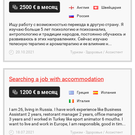
2500 € в месяц
Англия
Швейцария
Россия
Ищу работу с возможностью переезда в другую страну. Я
изучаю больше 5 лет психологию и психоанализ,
антропологию и традиции народов, постоянно обучаюсь и
развиваюсь в этих направлениях. Сейчас изучаю
телесную терапию и ароматерапию и ее влияние н...
20.10.2021
Туризм - Здоровье / Ассистент
Searching a job with accommodation
1200 € в месяц
Греция
Испания
Италия
I am 26, living in Russia. I have work experience like Business
Assistant 2 years, restorant manager 2 years, office manager
3 years and I worked in Turkey like sport animator 6 mouths. I
want to live and work in Europe, I am responsible, good in tim...
18.07.2021
Туризм - Здоровье / Ассистент