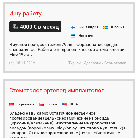
Ищу работу
4000 € в месяц
Финляндия
Швеция
Эстония
Я зубной врач, со стажем 29 лет. Образование средне
специальное. Работаю в терапевтической стоматологии.
Мне 49 лет.
16.11.2019
Туризм - Здоровье / Стоматолог
Стоматолог ортопед имплантолог
Германия
Чехия
США
Владею навыками: Эстатичное несъемное
протезирование (цельнокерамические из оксида
циркония/алюминия), изготовление микропротезов:
вкладок (коронковых-Inlay/onlay, штифтово-культевых) и
виниров. Cъемное протезироване (полные/частичные
съемные...