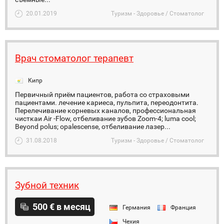
20.01.2019
Туризм - Здоровье / Стоматолог
Врач стоматолог терапевт
Кипр
Первичный приём пациентов, работа со страховыми
пациентами. лечение кариеса, пульпита, переодонтита.
Перелечивание корневых каналов, профессиональная
чисткаи Air -Flow, отбеливание зубов Zoom-4; luma cool;
Beyond polus; opalescense, отбеливание лазер...
31.08.2018
Туризм - Здоровье / Стоматолог
Зубной техник
500 € в месяц
Германия
Франция
Чехия