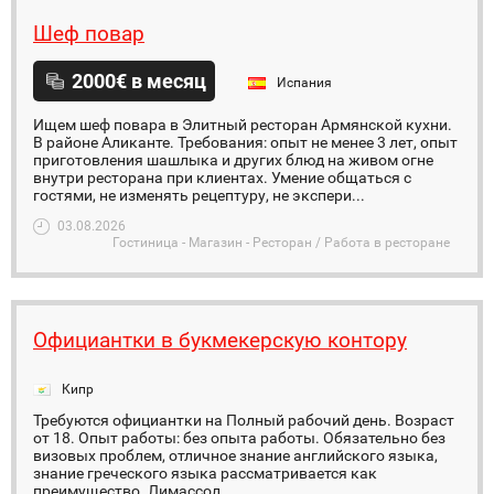
Шеф повар
2000€ в месяц
Испания
Ищем шеф повара в Элитный ресторан Армянской кухни.
В районе Аликанте. Требования: опыт не менее 3 лет, опыт
приготовления шашлыка и других блюд на живом огне
внутри ресторана при клиентах. Умение общаться с
гостями, не изменять рецептуру, не экспери...
03.08.2026
Гостиница - Магазин - Ресторан / Работа в ресторане
Официантки в букмекерскую контору
Кипр
Требуются официантки на Полный рабочий день. Возраст
от 18. Опыт работы: без опыта работы. Обязательно без
визовых проблем, отличное знание английского языка,
знание греческого языка рассматривается как
преимущество. Лимассол.