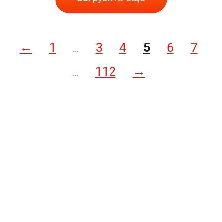
←
1
3
4
5
6
7
...
112
→
...