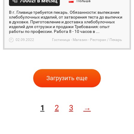
7000zł в месяц
Польша
В г. Гливице требуется пекарь. Обязанности: выпекание
хлебобулочных изделий, от затворения теста до выпечки
в духовке. Приготовление и доставка хлебобулочных
изделий для отгрузки и продажи Требования: опыт
работы по профессии. Работа 8 - 10 часов в ...
02.09.2022
Гостиница - Магазин - Ресторан / Пекарь
Загрузить еще
1
2
3
→