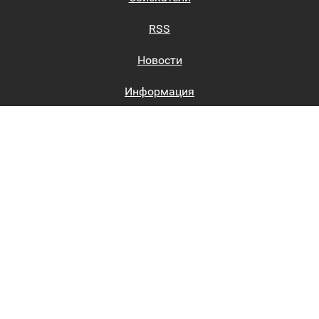
RSS
Новости
Информация
Биржи труда
Вход на сайт
Регистрация на сайте
Каталог
Пользовательское соглашение
Восстановление пароля
Реклама на сайте