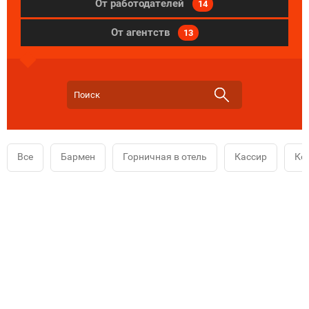
От работодателей
14
От агентств
13
Все
Бармен
Горничная в отель
Кассир
Ко