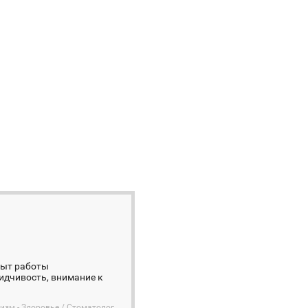
Опыт работы
сидчивость, внимание к
изм - Здоровье / Стоматолог