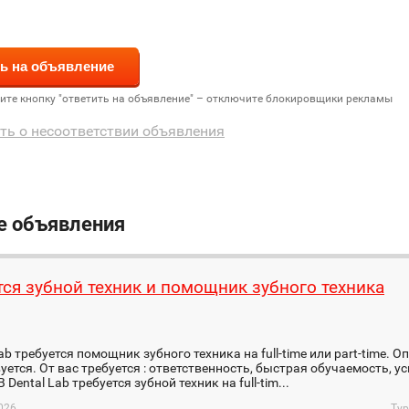
дите кнопку "ответить на объявление" – отключите блокировщики рекламы
ть о несоответствии объявления
е объявления
тся зубной техник и помощник зубного техника
Lab требуется помощник зубного техника на full-time или part-time. 
уется. От вас требуется : ответственность, быстрая обучаемость, у
 Dental Lab требуется зубной техник на full-tim...
026
Тур