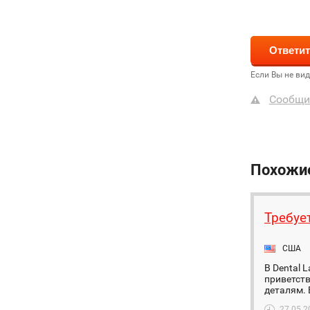
Если Вы не ви
Сообщи
Похожи
Требуе
США
В Dental 
приветств
деталям. В
27.05.2