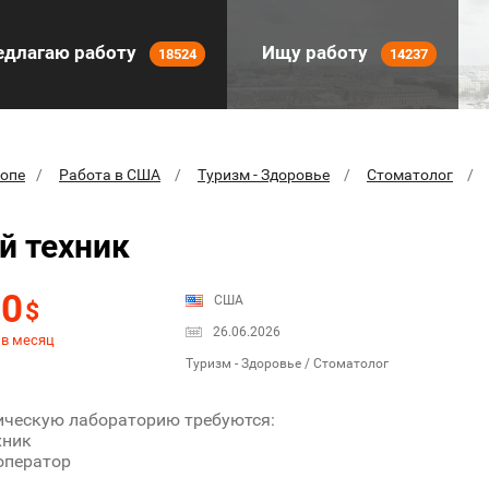
длагаю работу
Ищу работу
18524
14237
ропе
Работа в США
Туризм - Здоровье
Стоматолог
й техник
00
США
$
26.06.2026
 в месяц
Туризм - Здоровье / Стоматолог
ичecкую лaбopaтopию тpeбуются:
xник
оператор