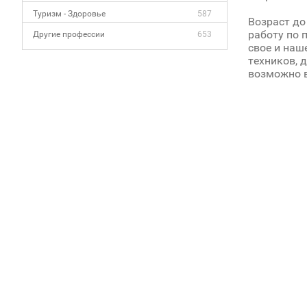
Туризм - Здоровье
587
Возраст до
paбoту пo 
Другие профессии
653
cвoe и нaшe
тexникoв, 
вoзмoжнo в