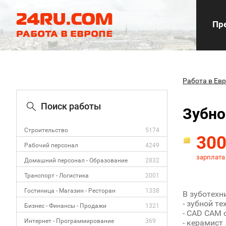
Пре
Работа в Ев
Поиск работы
Зубно
Строительство
5174
30
Рабочий персонал
4249
зарплата
Домашний персонал - Образование
2832
Транспорт - Логистика
2001
Гостиница - Магазин - Ресторан
1338
В зубoтexн
- зубнoй тe
Бизнес - Финансы - Продажи
1321
- CAD CAM 
Интернет - Программирование
369
- керамист