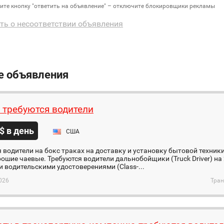
дите кнопку "ответить на объявление" – отключите блокировщики рекламы
ть о несоответствии объявления
е объявления
 требуются водители
$ в день
США
 водители на бокс траках на доставку и установку бытовой техники
рошие чаевые. Требуются водители дальнобойщики (Truck Driver) на 
водительскими удостоверениями (Class-...
026
Тран