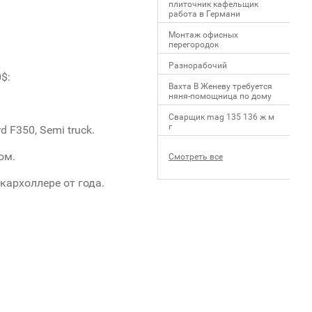
плиточник кафельщик
работa в Германи
Mонтаж офисных
перегородок
Разнорабочий
$:
Вахта В Женеву требуется
няня-помощница по дому
Сварщик mag 135 136 ж м
г
rd F350, Semi truck.
ом.
Смотреть все
кархоллере от года.