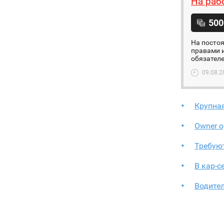
На раб
500
На постоя
правами и
обязателе
09.08.2
Крупна
Owner o
Требуют
В кар-с
Водител