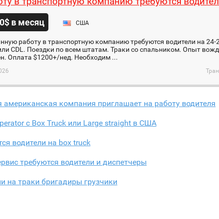
оту в транспортную компанию требуются водите
0$ в месяц
США
нную работу в транспортную компанию требуются водители на 24-26
ли CDL. Поездки по всем штатам. Траки со спальником. Опыт вож
н. Оплата $1200+/нед. Необходим ...
026
Тран
я американская компания приглашает на работу водителя
perator с Box Truck или Large straight в США
ся водители на box truck
ервис требуются водители и диспетчеры
и на траки бригадиры грузчики