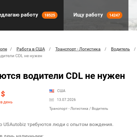
длагаю работу
Ищу работу
18525
14247
ропе
Работа в США
Транспорт - Логистика
Водитель
одители CDL не нужен
ются водители CDL не нужен
0
США
$
13.07.2026
 в день
Транспорт - Логистика / Водитель
 USAutobiz требуются люди с опытом вождения.
в день наличными: