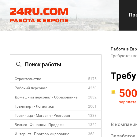
Пре
Работа в Ев
Требуются в
Поиск работы
Требу
Строительство
5175
Рабочий персонал
4250
50
Домашний персонал - Образование
2832
зарплата
Транспорт - Логистика
2001
Гостиница - Магазин - Ресторан
1338
В компанию
Бизнес - Финансы - Продажи
1322
Интернет - Программирование
368
Заработок 