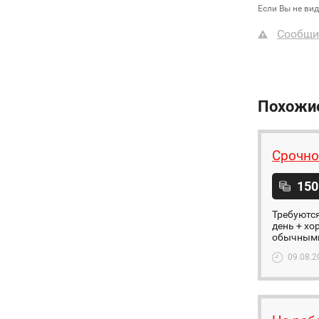
Если Вы не ви
Сообщи
Похожи
Срочно
150
Требуются
день + хо
обычными 
09.08.2