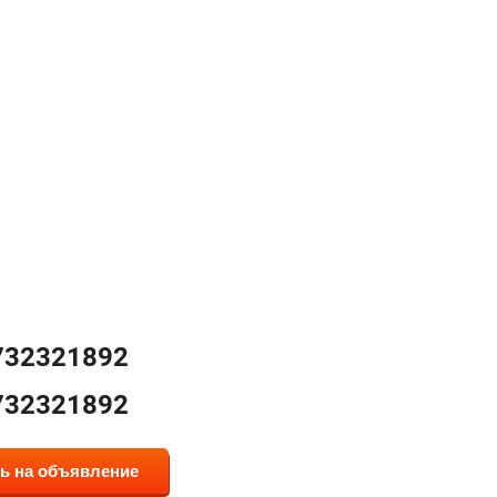
732321892
732321892