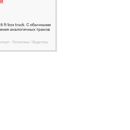
ли
 ft box truck. C обычными
дения аналогичных траков
спорт - Логистика / Водитель