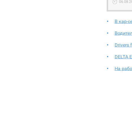
06.08.2
В кар-с
Водител
Drivers 
DELTA 
На раб