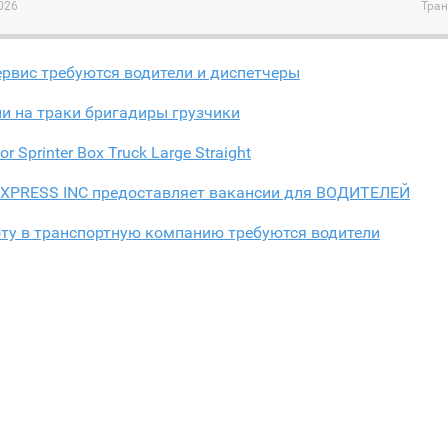
026
Тран
ервис требуются водители и диспетчеры
и на траки бригадиры грузчики
for Sprinter Box Truck Large Straight
EXPRESS INC предоставляет вакансии для ВОДИТЕЛЕЙ
оту в транспортную компанию требуются водители