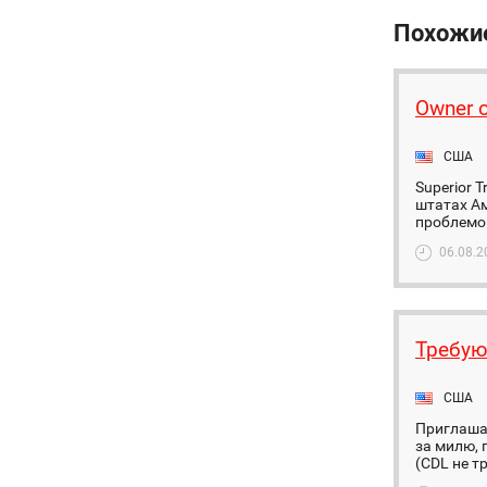
Похожи
Owner o
США
Superior T
штатах А
проблемой
06.08.2
Требуют
США
Приглашаю
за милю, 
(CDL не т