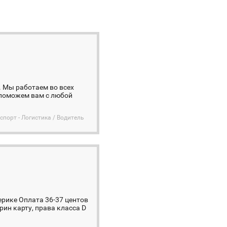
ts. Мы работаем во всех
поможем вам с любой
спорт - Логистика / Водитель
ерике Оплата 36-37 центов
рин карту, права класса D