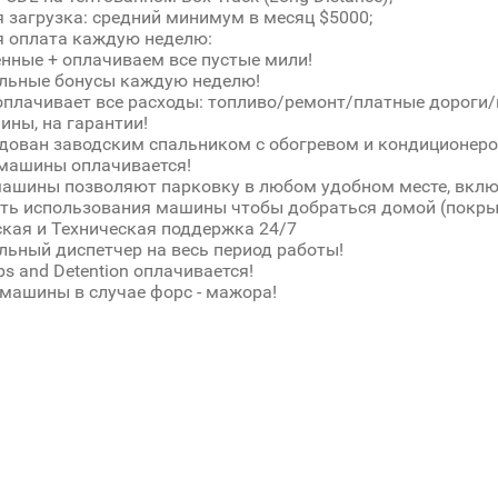
 загрузка: средний минимум в месяц $5000;
я оплата каждую неделю:
енные + оплачиваем все пустые мили!
льные бонусы каждую неделю!
плачивает все расходы: топливо/ремонт/платные дороги/
ны, на гарантии!
дован заводским спальником с обогревом и кондиционеро
машины оплачивается!
ашины позволяют парковку в любом удобном месте, вклю
ть использования машины чтобы добраться домой (покры
кая и Техническая поддержка 24/7
ьный диспетчер на весь период работы!
ps and Detention оплачивается!
машины в случае форс - мажора!