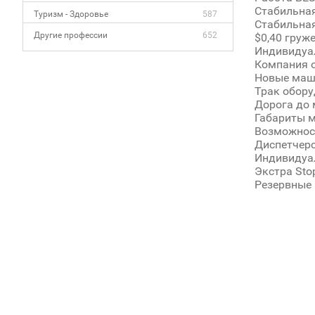
Стабильная
Туризм - Здоровье
587
Стабильна
Другие профессии
652
$0,40 груж
Индивидуа
Компания о
Новые маши
Трак обору
Дорога до 
Габариты м
Возможнос
Диспетчерс
Индивидуал
Экстра Sto
Резервные 