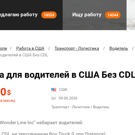
длагаю работу
Ищу работу
18524
14244
ропе
Работа в США
Транспорт - Логистика
Водитель
водителей в США Без CDL
а для водителей в США Без CD
00
США
$
09.06.2026
 в месяц
Транспорт - Логистика / Водитель
Wonder Line Inc" набирает водителей:
 CDL на тентованном Box Truck (Long Distance);