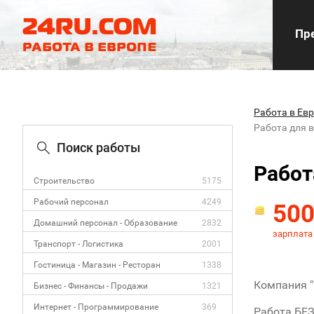
Пре
Работа в Ев
Работа для 
Поиск работы
Работ
Строительство
5175
Рабочий персонал
4249
50
Домашний персонал - Образование
2832
зарплата
Транспорт - Логистика
2001
Гостиница - Магазин - Ресторан
1338
Компания "
Бизнес - Финансы - Продажи
1321
Интернет - Программирование
369
Работа БЕЗ