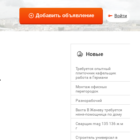
Войти
Новые
Требуется опытный
плиточник кафельщик
L
работa в Германи
Mонтаж офисных
перегородок
Разнорабочий
Вахта В Женеву требуется
няня-помощница по дому
Сварщик mag 135 136 ж м
г
Строитель универсал в