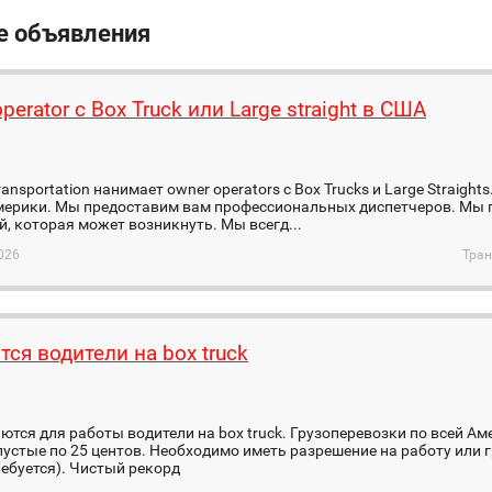
е объявления
perator с Box Truck или Large straight в США
ransportation нанимает оwner operators c Box Trucks и Large Straigh
мерики. Мы предоставим вам профессиональных диспетчеров. Мы 
, которая может возникнуть. Мы всегд...
026
Тран
ся водители на box truck
тся для работы водители на box truck. Грузоперевозки по всей Ам
пустые по 25 центов. Необходимо иметь разрешение на работу или г
ребуется). Чистый рекорд