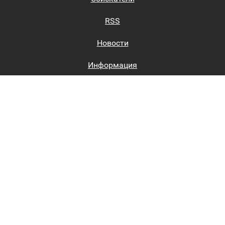
RSS
Новости
Информация
Биржи труда
Вход на сайт
Регистрация на сайте
Каталог
Пользовательское соглашение
Восстановление пароля
Реклама на сайте