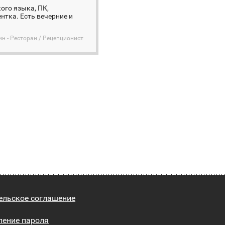
ого языка, ПК,
нтка. Есть вечерние и
ин - Ресторан / Рецепционист
ельское соглашение
ление пароля