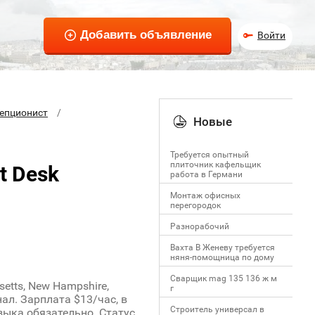
Войти
епционист
Новые
Требуется опытный
плиточник кафельщик
t Desk
работa в Германи
Mонтаж офисных
перегородок
Разнорабочий
Вахта В Женеву требуется
няня-помощница по дому
Сварщик mag 135 136 ж м
etts, New Hampshire,
г
нал. Зарплата $13/час, в
Строитель универсал в
зыка обязательно. Статус