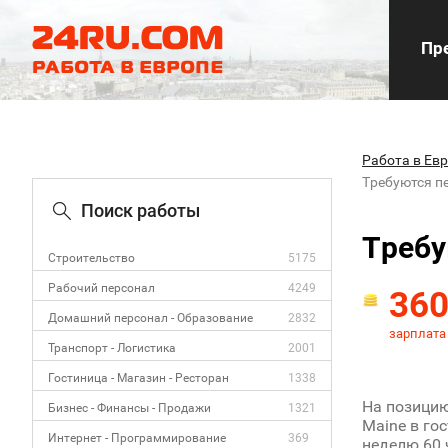
Пре
Работа в Ев
Tребуются пе
Поиск работы
Tребу
Строительство
5175
Рабочий персонал
4249
36
Домашний персонал - Образование
2832
зарплата
Транспорт - Логистика
2001
Гостиница - Магазин - Ресторан
1338
На позицию
Бизнес - Финансы - Продажи
1321
Maine в гос
Интернет - Программирование
369
неделю 60 