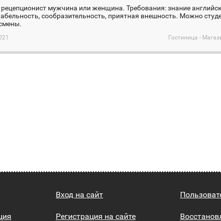
 рецепционист мужчина или женщина. Требования: знание английск
бельность, сообразительность, приятная внешность. Можно студе
смены.
021
Гостиница - Магаз
Вход на сайт
Пользоват
ция
Регистрация на сайте
Восстанов