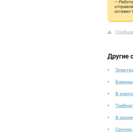
— Работо
отправля
оставил 
Сообщи
Другие 
Электр
Блинный
В элит
Требую
В окон
Срочно 