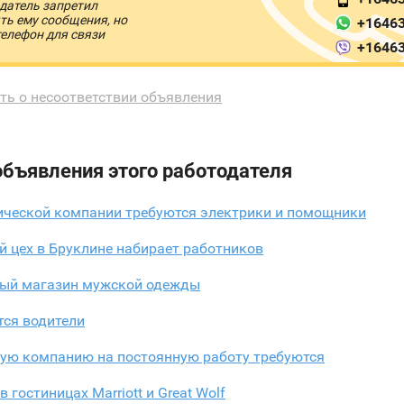
датель запретил
ть ему сообщения, но
+1646
телефон для связи
+1646
ть о несоответствии объявления
объявления этого работодателя
ической компании требуются электрики и помощники
 цех в Бруклине набирает работников
ный магазин мужской одежды
тся водители
ную компанию на постоянную работу требуются
в гостиницах Marriott и Great Wolf