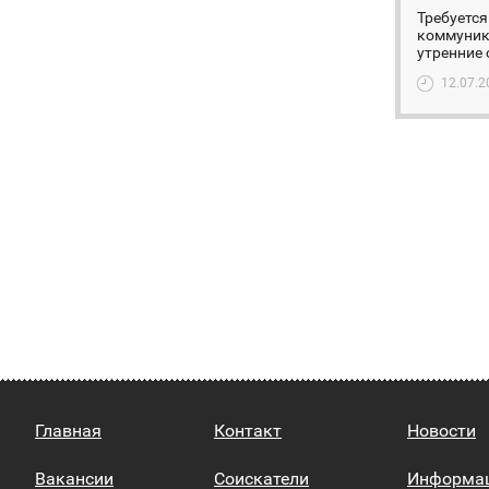
Требуется
коммуника
утренние 
12.07.2
Главная
Контакт
Новости
Вакансии
Соискатели
Информа