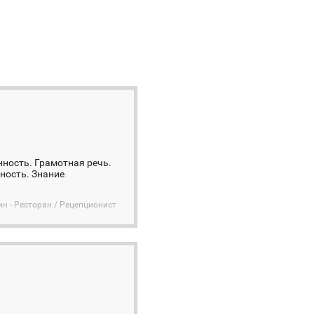
нность. Грамотная речь.
ность. Знание
ин - Ресторан / Рецепционист