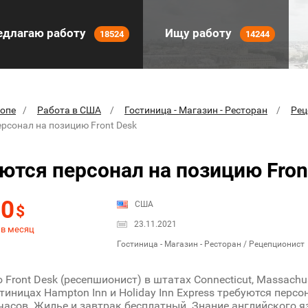
длагаю работу
Ищу работу
18524
14244
ропе
Работа в США
Гостиница - Магазин - Ресторан
Рец
рсонал на позицию Front Desk
ются персонал на позицию Fron
00
США
$
23.11.2021
 в месяц
Гостиница - Магазин - Ресторан / Рецепционист
 Front Desk (ресепшионист) в штатах Connecticut, Massachus
тиницах Hampton Inn и Holiday Inn Express требуются персо
часов. Жилье и завтрак бесплатный. Знание английского я