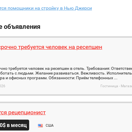
тся помощники на стройку в Нью Джерси
е объявления
срочно требуется человек на ресепшен
чно требуется человек на ресепшен в отель. Требования: Ответстве
ботать с людьми. Желание развиваться. Вежливость. Исполнитель
а и офисных программ. Обязанности: Приём телефонных ...
026
Гостиница - Магаз
тся рецепционист
0$ в месяц
США