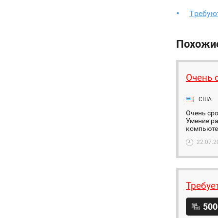
Tребую
Похожи
Очень 
США
Очень сро
Умение ра
компьютер
22.07.2
Требуе
500