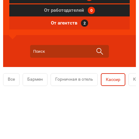
От работодателей
0
От агентств
2
Все
Бармен
Горничная в отель
Ко
Кассир