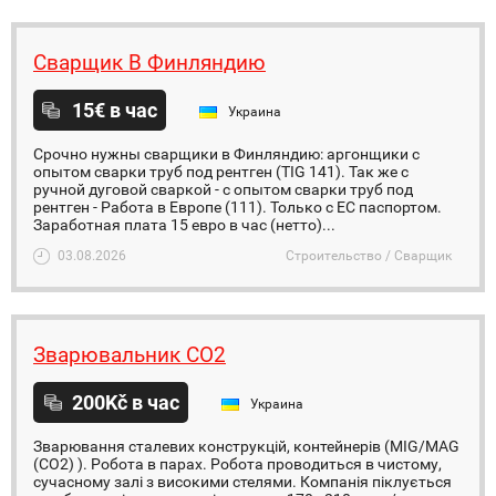
Сварщик В Финляндию
15€ в час
Украина
Срочно нужны сварщики в Финляндию: аргонщики с
опытом сварки труб под рентген (TIG 141). Так же с
ручной дуговой сваркой - с опытом сварки труб под
рентген - Работа в Европе (111). Только с ЕС паспортом.
Заработная плата 15 евро в час (нетто)...
03.08.2026
Строительство / Сварщик
Зварювальник СО2
200Kč в час
Украина
Зварювання сталевих конструкцій, контейнерів (MIG/MAG
(CO2) ). Робота в парах. Робота проводиться в чистому,
сучасному залі з високими стелями. Компанія піклується