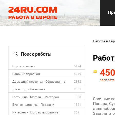
Пре
Работа в Ев
Поиск работы
Работ
Строительство
5174
45
Рабочий персонал
4249
зарплата
Домашний персонал - Образование
2832
Транспорт - Логистика
2001
Гостиница - Магазин - Ресторан
1338
Срочные ва
Повара, Су
Бизнес - Финансы - Продажи
1321
дальнобой
Интернет - Программирование
369
Зарплата о