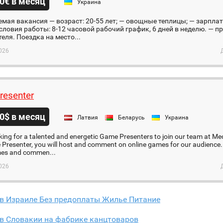
0€ в месяц
Украина
мая вакансия — возраст: 20-55 лет; — овощные теплицы; — зарплата
словия работы: 8-12 часовой рабочий график, 6 дней в неделю. — п
еля. Поездка на место...
026
resenter
0$ в месяц
Латвия
Беларусь
Украина
king for a talented and energetic Game Presenters to join our team at Med
Presenter, you will host and comment on online games for our audience.
mes and commen...
026
 в Израиле Без предоплаты Жилье Питание
в Словакии на фабрике канцтоваров