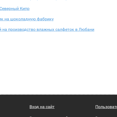
 Северный Кипр
ик на шоколадную фабрику
й на производство влажных салфеток в Любани
Вход на сайт
Пользоват