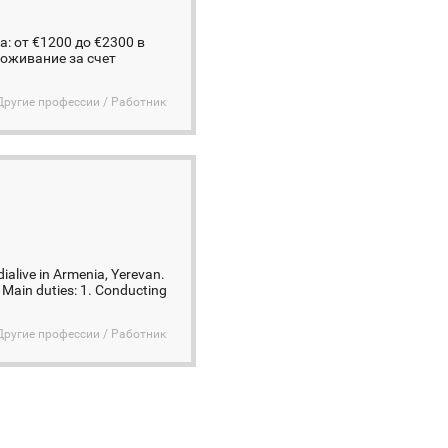
: от €1200 до €2300 в
роживание за счет
Другие профессии / Работник
ialive in Armenia, Yerevan.
 Main duties: 1. Conducting
Другие профессии / Работник