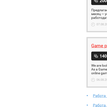
200
Предлагае
месяц — у
работодат
07.08.2
Game p
140
We are loo
As a Game 
online ga
06.08.2
Работа
Работа 