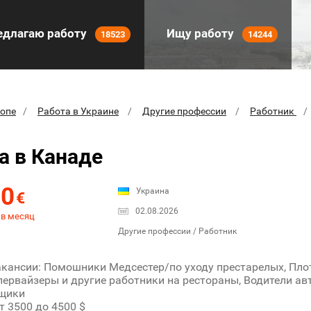
длагаю работу
Ищу работу
18523
14244
ропе
Работа в Украине
Другие профессии
Работник
а в Канаде
00
Украина
€
02.08.2026
 в месяц
Другие профессии / Работник
кансии: Помошники Медсестер/по уходу престарелых, Пло
первайзеры и другие работники на рестораны, Водители ав
щики
т 3500 до 4500 $