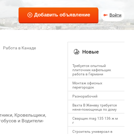
Войти
Работа в Канаде
Новые
Требуется опытный
плиточник кафельщик
работa в Германи
Mонтаж офисных
перегородок
Разнорабочий
Вахта В Женеву требуется
няня-помощница по дому
тники, Кровельщики,
Сварщик mag 135 136 ж м
тобусов и Водители-
г
Строитель универсал в