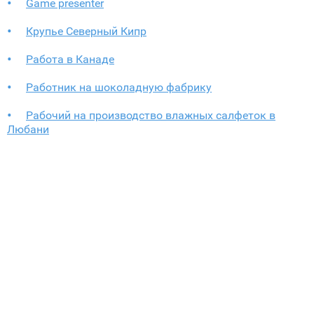
Game presenter
Крупье Северный Кипр
Работа в Канаде
Работник на шоколадную фабрику
Рабочий на производство влажных салфеток в
Любани