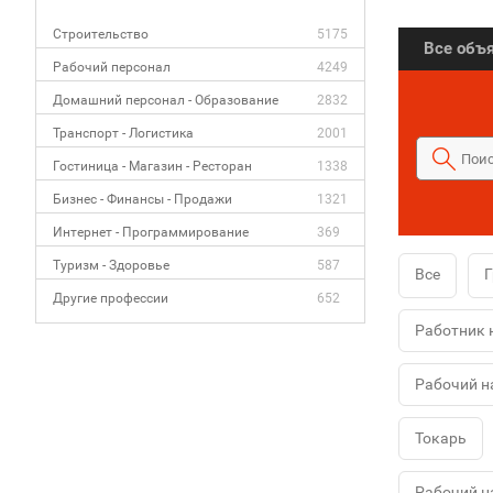
Строительство
5175
Все объ
Рабочий персонал
4249
Домашний персонал - Образование
2832
Транспорт - Логистика
2001
Гостиница - Магазин - Ресторан
1338
Бизнес - Финансы - Продажи
1321
Интернет - Программирование
369
Туризм - Здоровье
587
Все
Г
Другие профессии
652
Работник 
Рабочий н
Токарь
Рабочий н