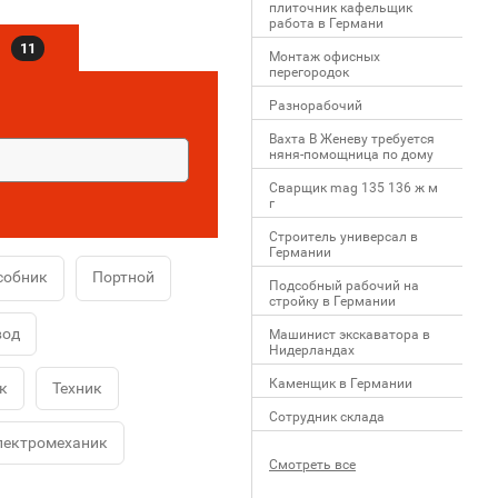
плиточник кафельщик
работa в Германи
в
11
Mонтаж офисных
перегородок
Разнорабочий
Вахта В Женеву требуется
няня-помощница по дому
Сварщик mag 135 136 ж м
г
Строитель универсал в
Германии
собник
Портной
Подсобный рабочий на
стройку в Германии
вод
Машинист экскаватора в
Нидерландах
Каменщик в Германии
к
Техник
Сотрудник склада
лектромеханик
Смотреть все