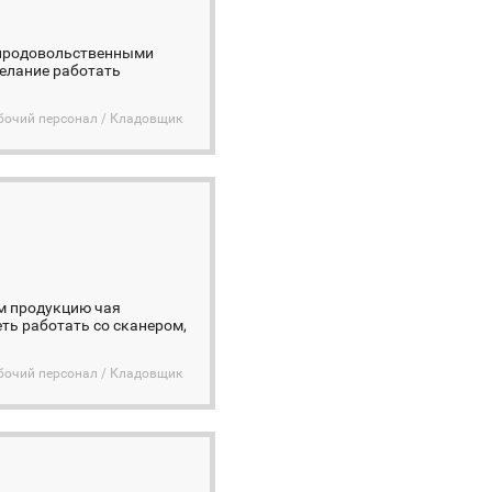
непродовольственными
желание работать
бочий персонал / Кладовщик
м продукцию чая
ть работать со сканером,
бочий персонал / Кладовщик