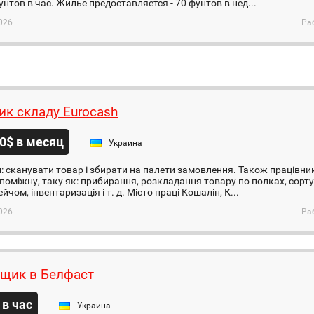
фунтов в час. Жилье предоставляется - 70 фунтов в нед...
026
Ра
ик складу Eurocash
0$ в месяц
Украина
: сканувати товар і збирати на палети замовлення. Також працівн
поміжну, таку як: прибирання, розкладання товару по полках, сор
йчом, інвентаризація і т. д. Місто праці Кошалін, К...
026
Ра
щик в Белфаст
 в час
Украина