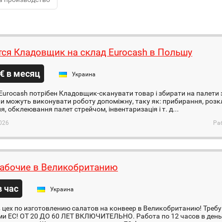
тся Кладовщик на склад Eurocash в Польшу
€ в месяц
Украина
Eurocash потрібен Кладовщик-сканувати товар і збирати на палети
и можуть виконувати роботу допоміжну, таку як: прибирання, розк
я, обклеювання палет стрейчом, інвентаризація і т. д...
026
Ра
абочие в Великобританию
в час
Украина
 цех по изготовлению салатов на конвеер в Великобританию! Треб
и ЕС! ОТ 20 ДО 60 ЛЕТ ВКЛЮЧИТЕЛЬНО. Работа по 12 часов в день,