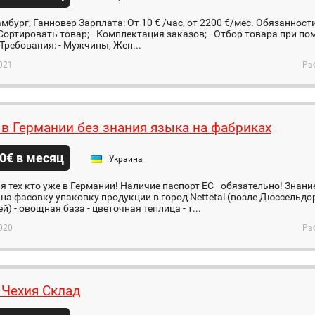
амбург, Ганновер Зарплата: От 10 € /час, от 2200 €/мес. Обязаннос
 Сортировать товар; - Комплектация заказов; - Отбор товара при п
Требования: - Мужчины, Жен...
021
Ра
 в Германии без знания языка на фабриках
0€ в месяц
Украина
я тех кто уже в Германии! Наличие паспорт ЕС - обязательно! Знани
на фасовку упаковку продукции в город Nettetal (возле Дюссельдо
й) - овощная база - цветочная теплица - т...
020
Ра
 Чехия Склад