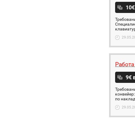
10€
Требован
Специалис
клавиатур
29.05.2
Работа
9€ 
Требован
конвейер:
по наклад
29.05.2