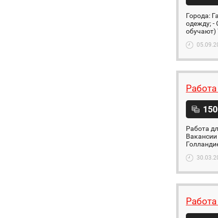
Города: Г
одежду; -
обучают) 
05.09.2
Работа
150
Работа дл
Вакансии 
Голландие
30.03.2
Работа