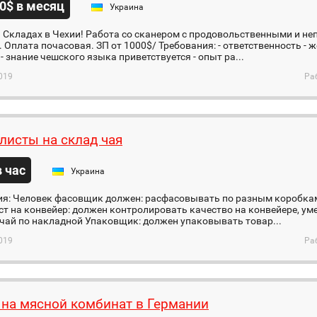
0$ в месяц
Украина
а Складах в Чехии! Работа со сканером с продовольственными и 
 Оплата почасовая. ЗП от 1000$/ Требования: - ответственность - 
- знание чешского языка приветствуется - опыт ра...
019
Ра
листы на склад чая
в час
Украина
ия: Человек фасовщик должен: расфасовывать по разным коробка
т на конвейер: должен контролировать качество на конвейере, уме
чай по накладной Упаковщик: должен упаковывать товар...
019
Ра
 на мясной комбинат в Германии