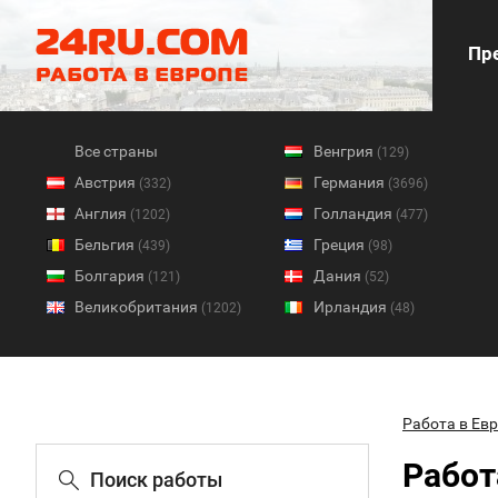
Пре
Все страны
Венгрия
(129)
Австрия
Германия
(332)
(3696)
Англия
Голландия
(1202)
(477)
Бельгия
Греция
(439)
(98)
Болгария
Дания
(121)
(52)
Великобритания
Ирландия
(1202)
(48)
Работа в Ев
Работ
Поиск работы