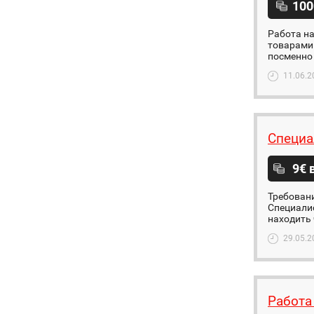
100
Работа н
товарами.
посменно 
11.06.2
Специа
9€ 
Требован
Специалис
находить 
29.05.2
Работа