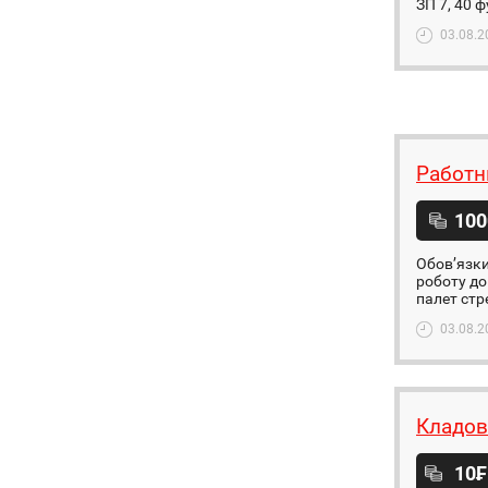
ЗП 7, 40 
03.08.2
Работн
100
Обов’язки
роботу до
палет стре
03.08.2
Кладов
10₣