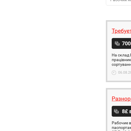
Требуе
700
На склад 
працівник
сортуванн
06.08.2
Разнор
8£ 
Рабочие в
паспортам