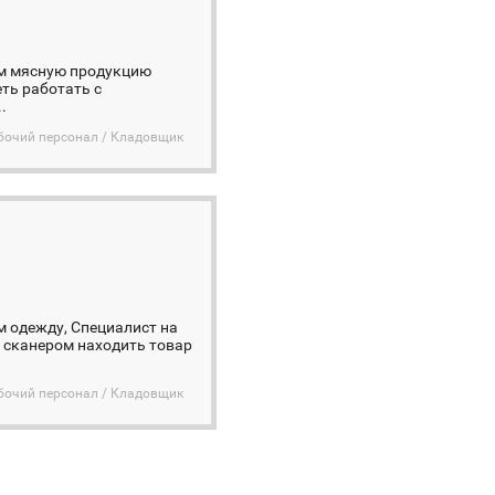
ам мясную продукцию
ть работать с
.
бочий персонал / Кладовщик
 одежду, Специалист на
о сканером находить товар
бочий персонал / Кладовщик