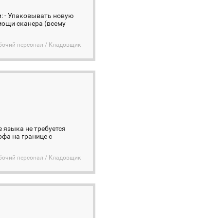
ти: - Упаковывать новую
омощи сканера (всему
бочий персонал / Кладовщик
е языка не требуется
рфа на границе с
бочий персонал / Кладовщик