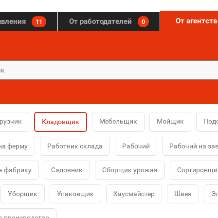
От агентст
явления
От работодателей
11
0
рузчик
Мебельщик
Мойщик
Под
Кладовщик
на ферму
Работник склада
Рабочий
Рабочий на за
а фабрику
Садовник
Сборщик урожая
Сортировщи
Уборщик
Упаковщик
Хаусмайстер
Швея
Э
а производство