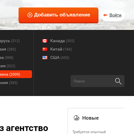
Войти
арусь
Канада
(512)
(305)
вия
Китай
(280)
(184)
ва
США
(988)
(450)
сия
(922)
аина
(2009)
ония
(583)
Новые
з агентство
Требуется опытный