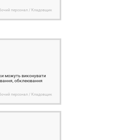
бочий персонал / Кладовщик
ики можуть виконувати
тування, обклеювання
бочий персонал / Кладовщик