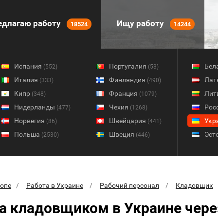
длагаю работу
Ищу работу
18524
14244
Испания
Португалия
Бел
(552)
(53)
Италия
Финляндия
Лат
(333)
(490)
Кипр
Франция
Лит
(348)
(1079)
Нидерланды
Чехия
Рос
(477)
(1268)
Норвегия
Швейцария
Укр
(86)
(441)
Польша
Швеция
Эст
(2530)
(446)
ропе
Работа в Украине
Рабочий персонал
Кладовщик
а кладовщиком в Украине чере