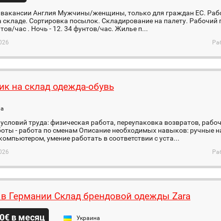
 вакансии Англия Мужчины/женщины, только для граждан ЕС. Рабо
 складе. Сортировка посылок. Складирование на палету. Рабочий г
тов/час . Ночь - 12. 34 фунтов/час. Жилье п...
026
Ра
ик на склад одежда-обувь
на
условий труда: физическая работа, переупаковка возвратов, рабоче
боты - работа по сменам Описание необходимых навыков: ручные 
компьютером, умение работать в соответствии с уста...
026
Ра
 в Германии Склад брендовой одежды Zara
0€ в месяц
Украина