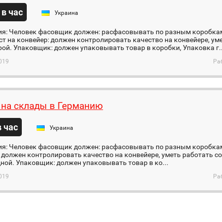
 в час
Украина
ия: Человек фасовщик должен: расфасовывать по разным коробк
т на конвейер: должен контролировать качество на конвейере, уме
ой. Упаковщик: должен упаковывать товар в коробки, Упаковка г..
019
Ра
 на склады в Германию
в час
Украина
ия: Человек фасовщик должен: расфасовывать по разным коробкам
 должен контролировать качество на конвейере, уметь работать с
ной. Упаковщик: должен упаковывать товар в ко...
019
Ра