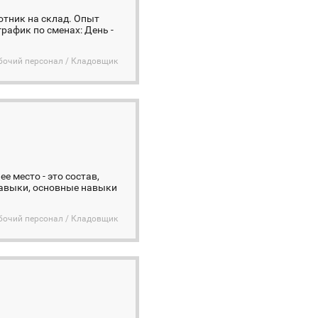
тник на склад. Опыт
рафик по сменах: День -
бочий персонал / Кладовщик
е место - это состав,
навыки, основные навыки
бочий персонал / Кладовщик