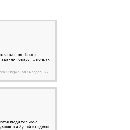
 замовлення. Також
ладання товару по полках,
бочий персонал / Кладовщик
уются люди только с
 можно и 7 дней в неделю.