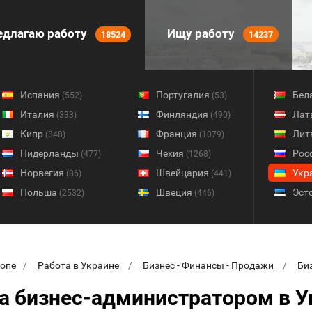
длагаю работу
Ищу работу
18524
14237
Испания
Португалия
Бел
(552)
(53)
Италия
Финляндия
Лат
(333)
(490)
Кипр
Франция
Лит
(348)
(1079)
Нидерланды
Чехия
Рос
(477)
(1268)
Норвегия
Швейцария
Укр
(86)
(441)
Польша
Швеция
Эст
(2532)
(446)
ропе
Работа в Украине
Бизнес - Финансы - Продажи
Би
а бизнес-администратором в У