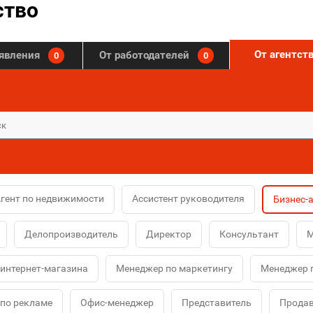
ство
От агентст
ъявления
От работодателей
0
0
гент по недвижимости
Ассистент руководителя
Бизнес-
Делопроизводитель
Директор
Консультант
М
интернет-магазина
Менеджер по маркетингу
Менеджер 
по рекламе
Офис-менеджер
Представитель
Продав