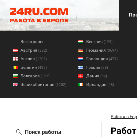
Пре
Все страны
Венгрия
(129)
Австрия
Германия
(332)
(3694)
Англия
Голландия
(1202)
(477)
Бельгия
Греция
(439)
(98)
Болгария
Дания
(121)
(52)
Великобритания
Ирландия
(1202)
(48)
Работа в Ев
Работ
Поиск работы