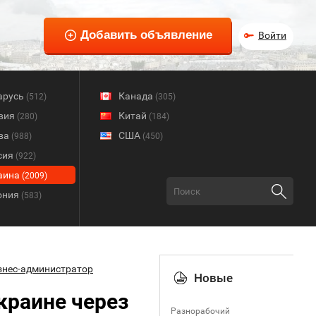
Войти
арусь
Канада
(512)
(305)
вия
Китай
(280)
(184)
ва
США
(988)
(450)
сия
(922)
аина
(2009)
ония
(583)
знес-администратор
Новые
краине через
Разнорабочий