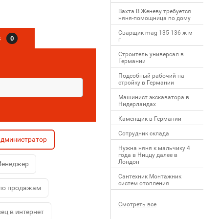
Вахта В Женеву требуется
няня-помощница по дому
Сварщик mag 135 136 ж м
в
0
г
Строитель универсал в
Германии
Подсобный рабочий на
стройку в Германии
Машинист экскаватора в
Нидерландах
Каменщик в Германии
Сотрудник склада
администратор
Нужна няня к мальчику 4
года в Ниццу далее в
Лондон
енеджер
Сантехник Монтажник
систем отопления
по продажам
Смотреть все
ец в интернет