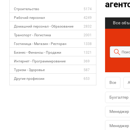
агент
Строительство
5174
Рабочий персонал
4249
Все об
Домашний персонал - Образование
2832
Транспорт - Логистика
2001
Гостиница - Магазин - Ресторан
1338
Бизнес - Финансы - Продажи
1321
Интернет - Программирование
369
Туризм - Здоровье
587
Другие профессии
653
Все
А
Бухгалтер
Менеджер 
Менеджер 