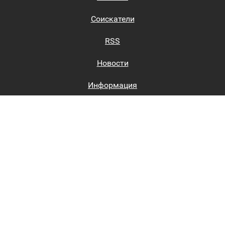
Соискатели
RSS
Новости
Информация
Биржи труда
Вход на сайт
Регистрация на сайте
Каталог
Пользовательское соглашение
Восстановление пароля