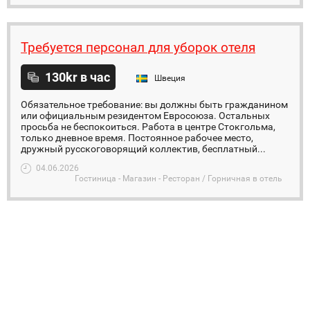
Требуется персонал для уборок отеля
130kr в час
Швеция
Обязательное требование: вы должны быть гражданином
или официальным резидентом Евросоюза. Остальных
просьба не беспокоиться. Работа в центре Стокгольма,
только дневное время. Постоянное рабочее место,
дружный русскоговорящий коллектив, бесплатный...
04.06.2026
Гостиница - Магазин - Ресторан / Горничная в отель