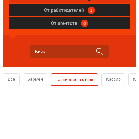
От работодателей
2
От агентств
0
Все
Бармен
Кассир
Ко
Горничная в отель