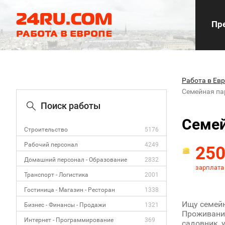
Пре
Работа в Ев
Семейная па
Поиск работы
Семей
Строительство
5176
Рабочий персонал
4249
25
Домашний персонал - Образование
2832
зарплата
Транспорт - Логистика
2001
Гостиница - Магазин - Ресторан
1338
Ищу семейн
Бизнес - Финансы - Продажи
1321
Проживание
Интернет - Программирование
369
садовник, 