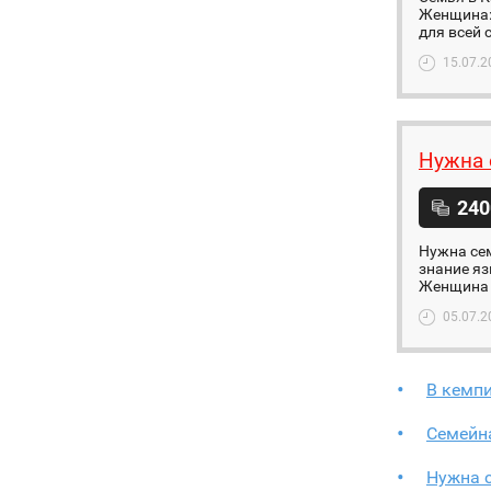
Женщина: 
для всей с
15.07.2
Нужна 
240
Нужна сем
знание яз
Женщина -
05.07.2
В кемпи
Семейна
Нужна 