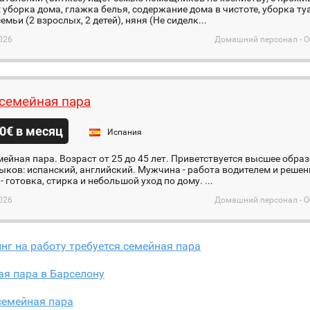
уборка дома, глажка белья, содержание дома в чистоте, уборка ту
емьи (2 взрослых, 2 детей), няня (Не сиделк...
026
Домашний персонал - О
семейная пара
0€ в месяц
Испания
ейная пара. Возраст от 25 до 45 лет. Приветствуется высшее обра
ыков: испанский, английский. Мужчина - работа водителем и решен
 готовка, стирка и небольшой уход по дому. ...
026
Домашний персонал - О
нг на работу требуется семейная пара
я пара в Барселону
семейная пара