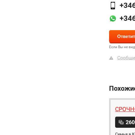
+34
+34
Если Вы не ви
Сообщи
Похожи
СРОЧНО
260
Семья в К