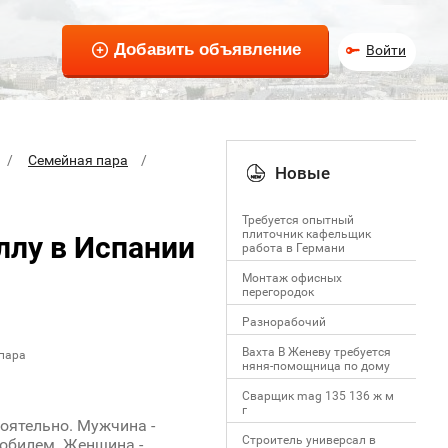
Войти
Семейная пара
Новые
Требуется опытный
плиточник кафельщик
ллу в Испании
работa в Германи
Mонтаж офисных
перегородок
Разнорабочий
Вахта В Женеву требуется
 пара
няня-помощница по дому
Сварщик mag 135 136 ж м
г
оятельно. Мужчина -
Строитель универсал в
мобилем. Женщина -