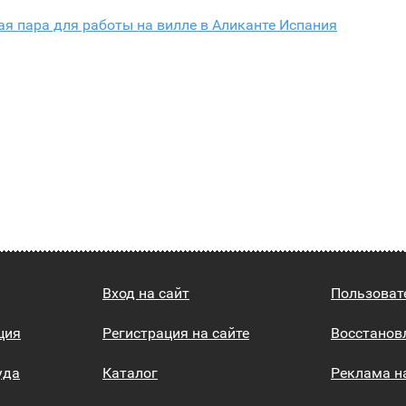
я пара для работы на вилле в Аликанте Испания
Вход на сайт
Пользоват
ция
Регистрация на сайте
Восстанов
уда
Каталог
Реклама н