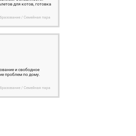
алетов для котов, готовка
бразование / Семейная пара
зование и свободное
ие проблем по дому.
бразование / Семейная пара