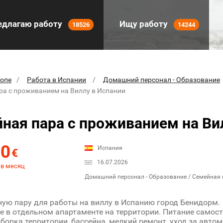
длагаю работу
Ищу работу
18526
14244
ропе
Работа в Испании
Домашний персонал - Образование
ра с проживанием на Виллу в Испании
ная пара с проживанием на Ви
00
Испания
€
16.07.2026
 в месяц
Домашний персонал - Образование / Семейная
ую пару для работы на виллу в Испанию город Бенидорм.
 в отдельном апартаменте на территории. Питание самост
уборка территории, бассейна, мелкий ремонт, уход за авто