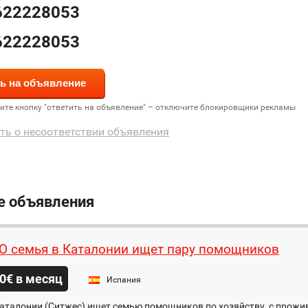
622228053
622228053
дите кнопку "ответить на объявление" – отключите блокировщики рекламы
ть о несоответствии объявления
е объявления
 семья в Каталонии ищет пару помощников
0€ в месяц
Испания
аталонии (Ситжес) ищет семью помощников по хозяйству, с прожи