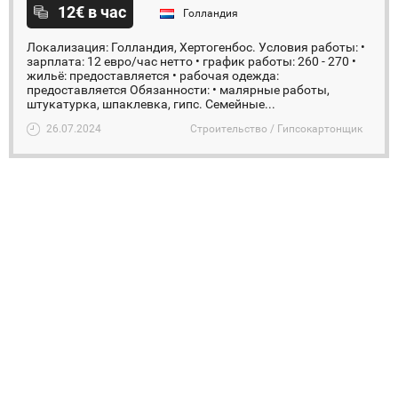
12€ в час
Голландия
Локализация: Голландия, Хертогенбос. ️Условия работы: •
зарплата: 12 евро/час нетто • график работы: 260 - 270 •
жильё: предоставляется • рабочая одежда:
предоставляется Обязанности: • малярные работы,
штукатурка, шпаклевка, гипс. Семейные...
26.07.2024
Строительство / Гипсокартонщик