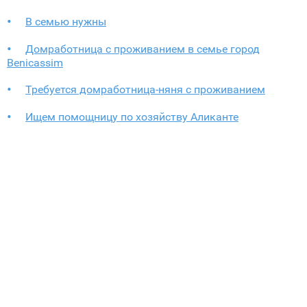
В семью нужны
Домработница с проживанием в семье город
Benicassim
Требуется домработница-няня с проживанием
Ищем помощницу по хозяйству Аликанте