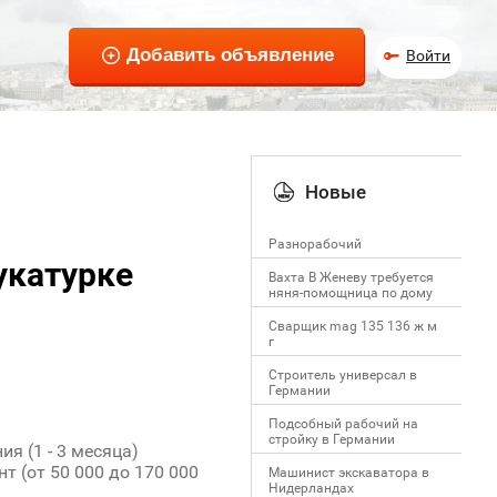
Войти
Новые
Разнорабочий
укатурке
Вахта В Женеву требуется
няня-помощница по дому
Сварщик mag 135 136 ж м
г
Строитель универсал в
Германии
Подсобный рабочий на
стройку в Германии
я (1 - 3 месяца)
т (от 50 000 до 170 000
Машинист экскаватора в
Нидерландах