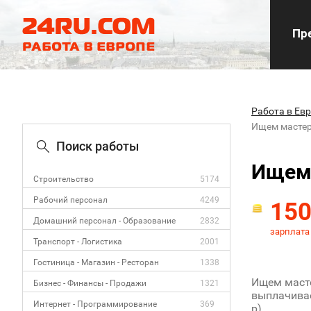
Пре
Работа в Ев
Ищем мастер
Поиск работы
Ищем 
Строительство
5174
Рабочий персонал
4249
15
Домашний персонал - Образование
2832
зарплата
Транспорт - Логистика
2001
Гостиница - Магазин - Ресторан
1338
Ищем масте
Бизнес - Финансы - Продажи
1321
выплачивае
Интернет - Программирование
369
р).