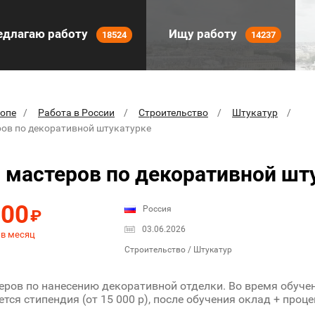
длагаю работу
Ищу работу
18524
14237
ропе
Работа в России
Строительство
Штукатур
ов по декоративной штукатурке
мастеров по декоративной шт
000
Россия
₽
03.06.2026
 в месяц
Строительство / Штукатур
ров по нанесению декоративной отделки. Во время обучени
тся стипендия (от 15 000 р), после обучения оклад + процен