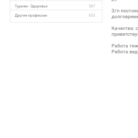
Туризм - Здоровье
587
З/п постоя
Другие профессии
653
долговреме
Качества: 
приветству
Работа тяж
Работа вед