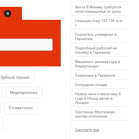
Вахта В Женеву требуется
няня-помощница по дому
в
0
Сварщик mag 135 136 ж м
г
Строитель универсал в
Германии
Подсобный рабочий на
стройку в Германии
Машинист экскаватора в
Нидерландах
Каменщик в Германии
Зубной техник
Сотрудник склада
Медперсонал
Нужна няня к мальчику 4
года в Ниццу далее в
Лондон
Стоматолог
Сантехник Монтажник
систем отопления
Смотреть все