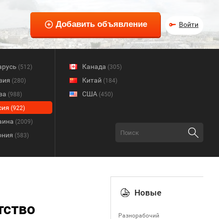
Войти
арусь
Канада
(512)
(305)
вия
Китай
(280)
(184)
ва
США
(988)
(450)
сия
(922)
аина
(2009)
ония
(583)
Новые
тство
Разнорабочий