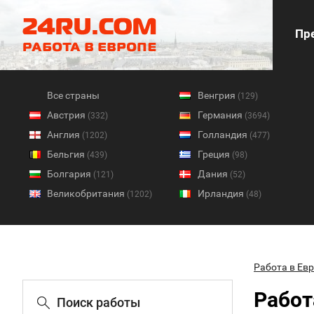
Пре
Все страны
Венгрия
(129)
Австрия
Германия
(332)
(3694)
Англия
Голландия
(1202)
(477)
Бельгия
Греция
(439)
(98)
Болгария
Дания
(121)
(52)
Великобритания
Ирландия
(1202)
(48)
Работа в Ев
Работ
Поиск работы