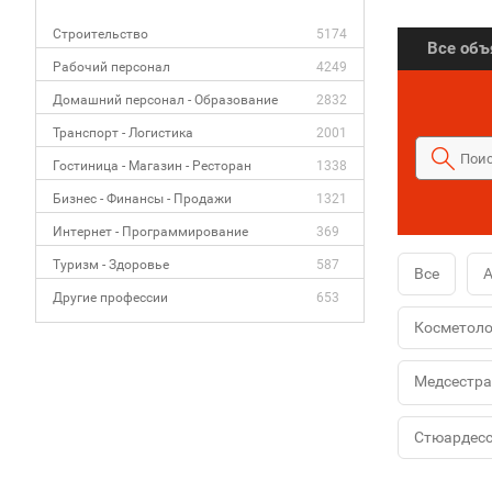
Строительство
5174
Все об
Рабочий персонал
4249
Домашний персонал - Образование
2832
Транспорт - Логистика
2001
Гостиница - Магазин - Ресторан
1338
Бизнес - Финансы - Продажи
1321
Интернет - Программирование
369
Туризм - Здоровье
587
Все
Другие профессии
653
Косметоло
Медсестра
Стюардес