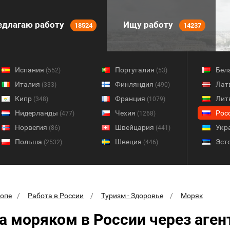
длагаю работу
Ищу работу
18524
14237
Испания
Португалия
Бел
(552)
(53)
Италия
Финляндия
Лат
(333)
(490)
Кипр
Франция
Лит
(348)
(1079)
Нидерланды
Чехия
Рос
(477)
(1268)
Норвегия
Швейцария
Укр
(86)
(441)
Польша
Швеция
Эст
(2532)
(446)
ропе
Работа в России
Туризм - Здоровье
Моряк
а моряком в России через аген