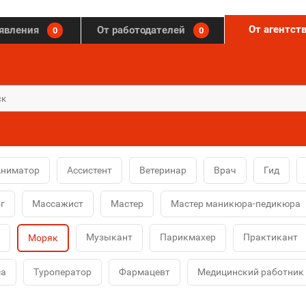
От агентст
ъявления
От работодателей
0
0
Аниматор
Ассистент
Ветеринар
Врач
Гид
г
Массажист
Мастер
Мастер маникюра-педикюра
Музыкант
Парикмахер
Практикант
Моряк
са
Туроператор
Фармацевт
Медицинский работник