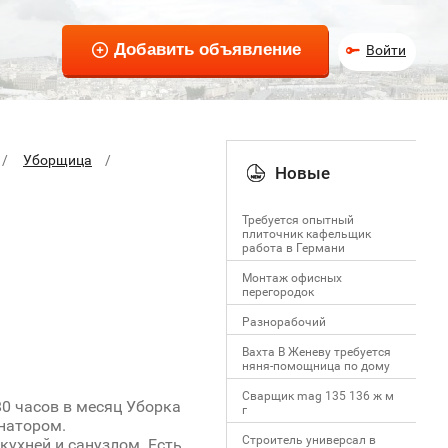
Войти
Уборщица
Новые
Требуется опытный
плиточник кафельщик
работa в Германи
Mонтаж офисных
перегородок
Разнорабочий
Вахта В Женеву требуется
няня-помощница по дому
Сварщик mag 135 136 ж м
80 часов в месяц Уборка
г
инатором.
Строитель универсал в
кухней и санузлом. Есть