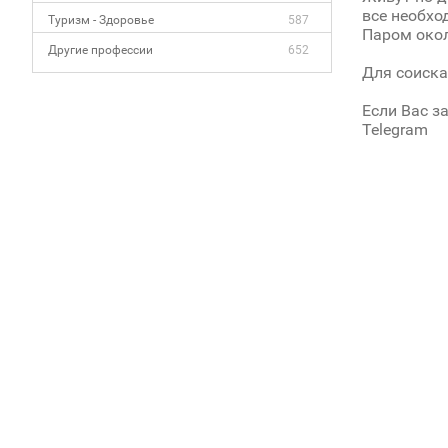
все необхо
Туризм - Здоровье
587
Паром окол
Другие профессии
652
Для соиска
Если Вас з
Telegram