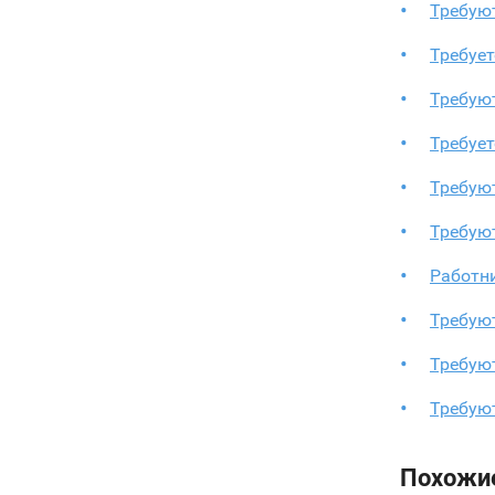
Требую
Требует
Требуют
Требует
Требую
Требую
Работн
Требую
Требую
Требую
Похожи