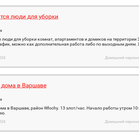
тся люди для уборки
а
 люди для уборки комнат, апартаментов и домиков на территории 
рафик, можно как дополнительная работа либо по выходным дням.
026
Домашний персона
 дома в Варшаве
а
ма в Варшаве, район Włochy. 13 злот/час. Начало работы утром 10:0
ию.
026
Домашний персона