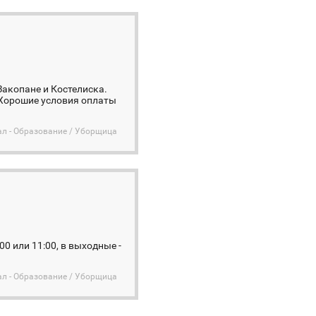
Закопане и Костелиска.
 Хорошие условия оплаты
л - Образование / Уборщица
0 или 11:00, в выходные -
л - Образование / Уборщица