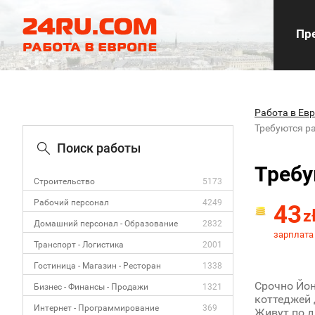
Пре
Работа в Ев
Требуются р
Поиск работы
Требу
Строительство
5173
Рабочий персонал
4249
43
z
Домашний персонал - Образование
2832
зарплата 
Транспорт - Логистика
2001
Гостиница - Магазин - Ресторан
1338
Срочно Йон
Бизнес - Финансы - Продажи
1321
коттеджей 
Интернет - Программирование
369
Живут по д