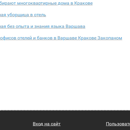
бирают многоквартирные дома в Кракове
ая уборщица в отель
ая без опыта и знания языка Варшава
офисов отелей и банков в Варшаве Кракове Закопаном
Вход на сайт
Пользоват