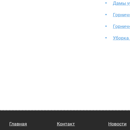
Дамы у
Горничн
Горничн
Уборка 
Главная
Контакт
Новости