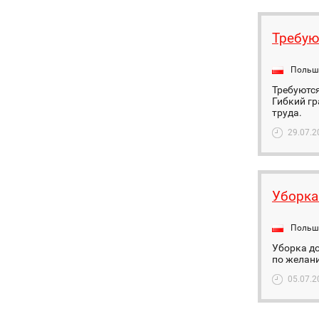
Требую
Польш
Требуются
Гибкий г
труда.
29.07.2
Уборка
Польш
Уборка до
по желан
05.07.2