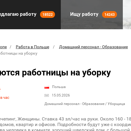
длагаю работу
Ищу работу
18522
14243
ропе
Работа в Польше
Домашний персонал - Образование
аботницы на уборку
ются работницы на уборку
Польша
ł
15.05.2026
в час
Домашний персонал - Образование / Уборщица
чепинг, Женщины. Ставка 43 зл/час на руки. Около 160 - 1
домов, квартир и офисов. Подробности будут уже с коорд
ва человека в комнате, хороший шведский дом, с большой 