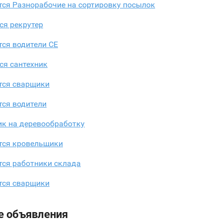
тся Разнорабочие на сортировку посылок
ся рекрутер
ся водители CE
ся сантехник
тся сварщики
тся водители
ик на деревообработку
тся кровельщики
тся работники склада
тся сварщики
е объявления